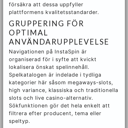
försäkra att dessa uppfyller
plattformens kvalitetsstandarder.
GRUPPERING FÖR
OPTIMAL
ANVÄNDARUPPLEVELSE
Navigationen på InstaSpin är
organiserad för i syfte att kvickt
lokalisera önskat spelinnehåll.
Spelkatalogen är indelade i tydliga
kategorier här såsom megaways-slots,
high variance, klassiska och traditionella
slots och live casino-alternativ.
Sökfunktionen gör det hela enkelt att
filtrera efter producent, tema eller
speltyp.