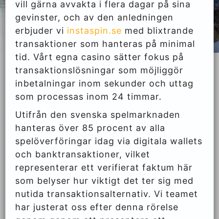
vill gärna avvakta i flera dagar på sina
gevinster, och av den anledningen
erbjuder vi
instaspin.se
med blixtrande
transaktioner som hanteras på minimal
tid. Vårt egna casino sätter fokus på
transaktionslösningar som möjliggör
inbetalningar inom sekunder och uttag
som processas inom 24 timmar.
Utifrån den svenska spelmarknaden
hanteras över 85 procent av alla
spelöverföringar idag via digitala wallets
och banktransaktioner, vilket
representerar ett verifierat faktum här
som belyser hur viktigt det ter sig med
nutida transaktionsalternativ. Vi teamet
har justerat oss efter denna rörelse