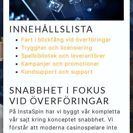
INNEHÅLLSLISTA
Fart i blickfång vid överföringar
Trygghet och licensiering
Spelbibliotek och leverantörer
Kampanjer och promotioner
Kundsupport och support
SNABBHET I FOKUS
VID ÖVERFÖRINGAR
På InstaSpin har vi byggt vår kompletta
vår sajt kring konceptet snabbhet. Vi
förstår att moderna casinospelare inte