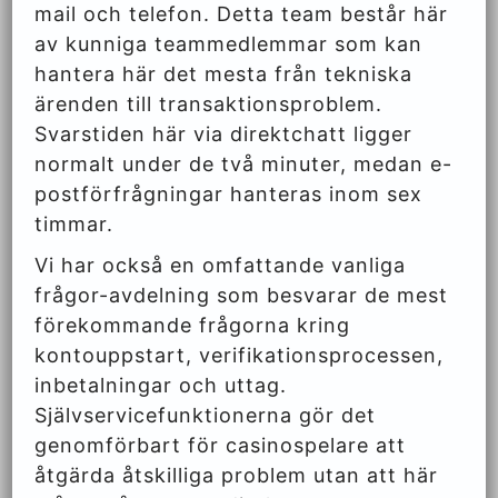
mail och telefon. Detta team består här
av kunniga teammedlemmar som kan
hantera här det mesta från tekniska
ärenden till transaktionsproblem.
Svarstiden här via direktchatt ligger
normalt under de två minuter, medan e-
postförfrågningar hanteras inom sex
timmar.
Vi har också en omfattande vanliga
frågor-avdelning som besvarar de mest
förekommande frågorna kring
kontouppstart, verifikationsprocessen,
inbetalningar och uttag.
Självservicefunktionerna gör det
genomförbart för casinospelare att
åtgärda åtskilliga problem utan att här