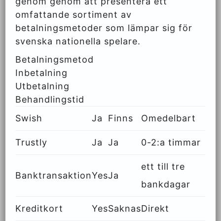
genom genom att presentera ett
omfattande sortiment av
betalningsmetoder som lämpar sig för
svenska nationella spelare.
Betalningsmetod
Inbetalning
Utbetalning
Behandlingstid
Swish
Ja
Finns
Omedelbart
Trustly
Ja
Ja
0-2:a timmar
ett till tre
Banktransaktion
Yes
Ja
bankdagar
Kreditkort
Yes
Saknas
Direkt