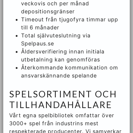
veckovis och per månad
depositionsgränser
Timeout från tjugofyra timmar upp
till 6 månader
Total självuteslutning via
Spelpaus.se
Åldersverifiering innan initiala
utbetalning kan genomföras
Återkommande kommunikation om
ansvarskännande spelande
SPELSORTIMENT OCH
TILLHANDAHÅLLARE
Vårt egna spelbibliotek omfattar över
3000+ spel från industrins mest
respekterade producenter. Vi samverkar