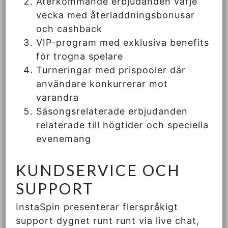
Återkommande erbjudanden varje
vecka med återladdningsbonusar
och cashback
VIP-program med exklusiva benefits
för trogna spelare
Turneringar med prispooler där
användare konkurrerar mot
varandra
Säsongsrelaterade erbjudanden
relaterade till högtider och speciella
evenemang
KUNDSERVICE OCH
SUPPORT
InstaSpin presenterar flerspråkigt
support dygnet runt runt via live chat,