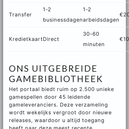
1-2
1-2
Transfer
€2
businessdagen
arbeidsdagen
30-60
Kredietkaart
Direct
€1
minuten
ONS UITGEBREIDE
GAMEBIBLIOTHEEK
Het portaal biedt ruim op 2.500 unieke
gamespellen door 45 leidende
gameleveranciers. Deze verzameling
wordt wekelijks vergroot door nieuwe
releases, waardoor u altijd toegang
heeft naar deze meest recente