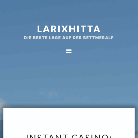
Spring
Door
naar
naar
de
de
LARIXHITTA
hoofdnavigatie
hoofd
inhoud
DIE BESTE LAGE AUF DER BETTMERALP
INSTANT CASINO: