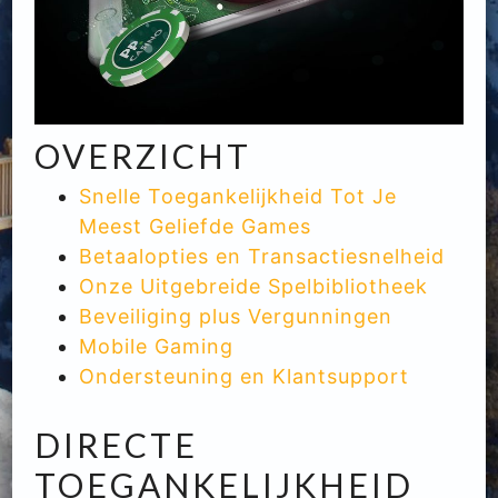
OVERZICHT
Snelle Toegankelijkheid Tot Je
Meest Geliefde Games
Betaalopties en Transactiesnelheid
Onze Uitgebreide Spelbibliotheek
Beveiliging plus Vergunningen
Mobile Gaming
Ondersteuning en Klantsupport
DIRECTE
TOEGANKELIJKHEID