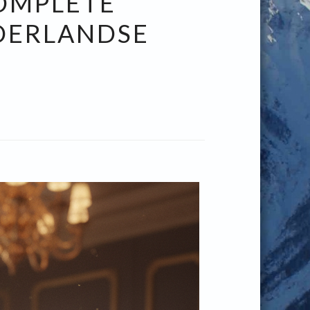
COMPLETE
DERLANDSE