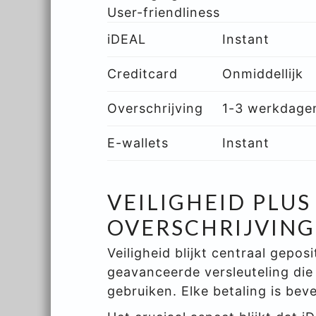
User-friendliness
iDEAL
Instant
Creditcard
Onmiddellijk
Overschrijving
1-3 werkdage
E-wallets
Instant
VEILIGHEID PLUS
OVERSCHRIJVIN
Veiligheid blijkt centraal gepo
geavanceerde versleuteling die g
gebruiken. Elke betaling is bev