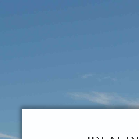
Spring
Door
naar
naar
de
de
hoofdnavigatie
hoofd
inhoud