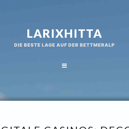
LARIXHITTA
DIE BESTE LAGE AUF DER BETTMERALP