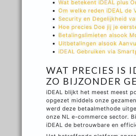
Wat betekent iDEAL plus O
Om welke reden iDEAL de V
Security en Degelijkheid v
Hoe precies Doe jij je eers
Betalingslimieten alsook M
Uitbetalingen alsook Aanv
iDEAL Gebruiken via Smar
WAT PRECIES IS
ZO BIJZONDER G
iDEAL blijkt het meest meest p
opgezet middels onze gezamenli
werd deze betaalmethode uitgeg
onze NL e-commerce sector. Bij
iDEAL de betrouwbare en effici