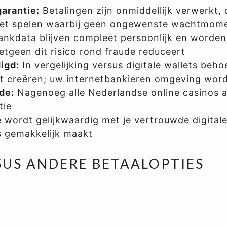
arantie:
Betalingen zijn onmiddellijk verwerkt,
et spelen waarbij geen ongewenste wachtmom
nkdata blijven compleet persoonlijk en worde
etgeen dit risico rond fraude reduceert
igd:
In vergelijking versus digitale wallets beho
t creëren; uw internetbankieren omgeving wor
de:
Nagenoeg alle Nederlandse online casinos 
tie
 wordt gelijkwaardig met je vertrouwde digital
us gemakkelijk maakt
SUS ANDERE BETAALOPTIES