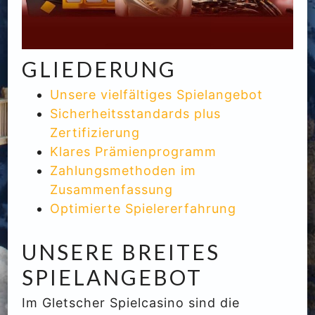
GLIEDERUNG
Unsere vielfältiges Spielangebot
Sicherheitsstandards plus
Zertifizierung
Klares Prämienprogramm
Zahlungsmethoden im
Zusammenfassung
Optimierte Spielererfahrung
UNSERE BREITES
SPIELANGEBOT
Im Gletscher Spielcasino sind die