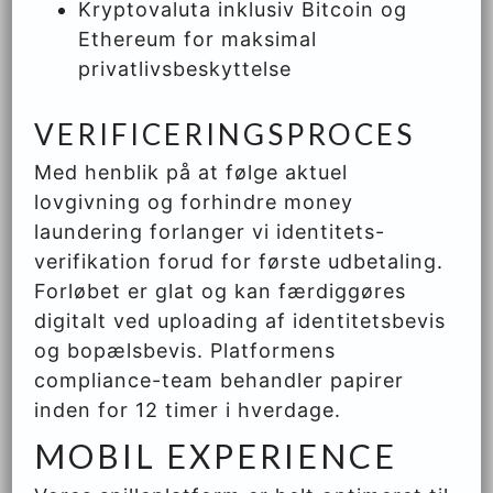
Kryptovaluta inklusiv Bitcoin og
Ethereum for maksimal
privatlivsbeskyttelse
VERIFICERINGSPROCES
Med henblik på at følge aktuel
lovgivning og forhindre money
laundering forlanger vi identitets-
verifikation forud for første udbetaling.
Forløbet er glat og kan færdiggøres
digitalt ved uploading af identitetsbevis
og bopælsbevis. Platformens
compliance-team behandler papirer
inden for 12 timer i hverdage.
MOBIL EXPERIENCE