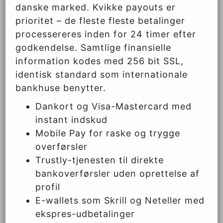
danske marked. Kvikke payouts er
prioritet – de fleste fleste betalinger
processereres inden for 24 timer efter
godkendelse. Samtlige finansielle
information kodes med 256 bit SSL,
identisk standard som internationale
bankhuse benytter.
Dankort og Visa-Mastercard med
instant indskud
Mobile Pay for raske og trygge
overførsler
Trustly-tjenesten til direkte
bankoverførsler uden oprettelse af
profil
E-wallets som Skrill og Neteller med
ekspres-udbetalinger