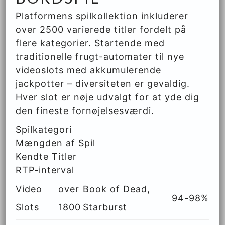
Platformens spilkollektion inkluderer
over 2500 varierede titler fordelt på
flere kategorier. Startende med
traditionelle frugt-automater til nye
videoslots med akkumulerende
jackpotter – diversiteten er gevaldig.
Hver slot er nøje udvalgt for at yde dig
den fineste fornøjelsesværdi.
Spilkategori
Mængden af Spil
Kendte Titler
RTP-interval
Video
over
Book of Dead,
94-98%
Slots
1800
Starburst