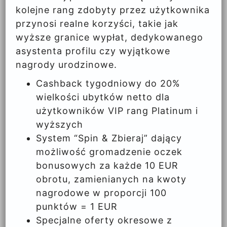
kolejne rang zdobyty przez użytkownika
przynosi realne korzyści, takie jak
wyższe granice wypłat, dedykowanego
asystenta profilu czy wyjątkowe
nagrody urodzinowe.
Cashback tygodniowy do 20%
wielkości ubytków netto dla
użytkowników VIP rang Platinum i
wyższych
System “Spin & Zbieraj” dający
możliwość gromadzenie oczek
bonusowych za każde 10 EUR
obrotu, zamienianych na kwoty
nagrodowe w proporcji 100
punktów = 1 EUR
Specjalne oferty okresowe z