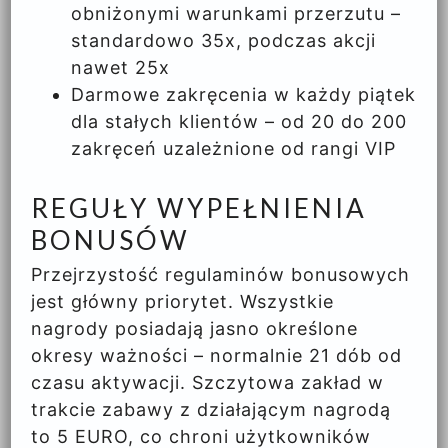
obniżonymi warunkami przerzutu –
standardowo 35x, podczas akcji
nawet 25x
Darmowe zakręcenia w każdy piątek
dla stałych klientów – od 20 do 200
zakręceń uzależnione od rangi VIP
REGUŁY WYPEŁNIENIA
BONUSÓW
Przejrzystość regulaminów bonusowych
jest główny priorytet. Wszystkie
nagrody posiadają jasno określone
okresy ważności – normalnie 21 dób od
czasu aktywacji. Szczytowa zakład w
trakcie zabawy z działającym nagrodą
to 5 EURO, co chroni użytkowników