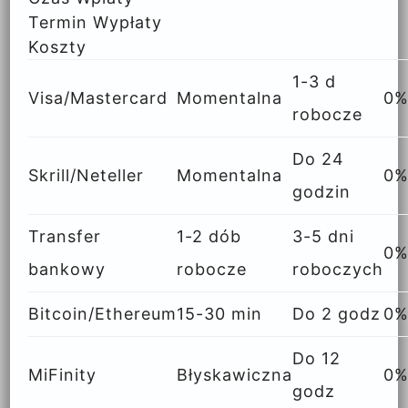
Termin Wypłaty
Koszty
1-3 d
Visa/Mastercard
Momentalna
0
robocze
Do 24
Skrill/Neteller
Momentalna
0
godzin
Transfer
1-2 dób
3-5 dni
0
bankowy
robocze
roboczych
Bitcoin/Ethereum
15-30 min
Do 2 godz
0
Do 12
MiFinity
Błyskawiczna
0
godz