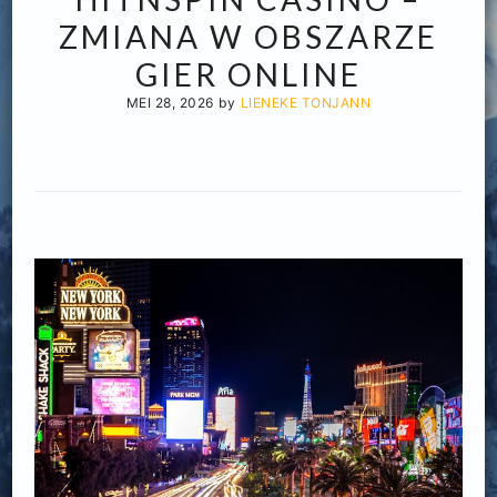
ZMIANA W OBSZARZE
GIER ONLINE
MEI 28, 2026
by
LIENEKE TONJANN