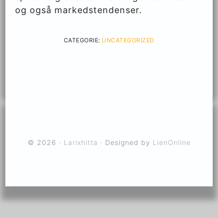
og også markedstendenser.
CATEGORIE:
UNCATEGORIZED
© 2026 ·
Larixhitta
· Designed by
LienOnline