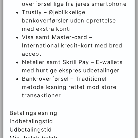
overførsel lige fra jeres smartphone
Trustly – Øjeblikkelige
bankoverførsler uden oprettelse
med ekstra konti
Visa samt Master-card –
International kredit-kort med bred
accept
Neteller samt Skrill Pay – E-wallets
med hurtige ekspres udbetalinger
Bank-overførsel – Traditionel
metode løsning rettet mod store
transaktioner
Betalingsløsning
Indbetalingstid
Udbetalingstid
Min. beløb beløb