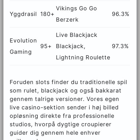
Vikings Go Go
Yggdrasil
180+
96.3%
Berzerk
Live Blackjack
Evolution
95+
Blackjack,
97.3%
Gaming
Lightning Roulette
Foruden slots finder du traditionelle spil
som rulet, blackjack og også bakkarat
gennem talrige versioner. Vores egen
live casino-sektion sender i høj billed
opløsning direkte fra professionelle
studios, hvorpå dygtige croupierer
guider dig gennem hele enhver