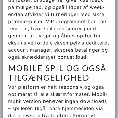
bonusser, onsdage her giver cashback
på mulige tab, og også i løbet af week-
enden afvikler vi turneringer med sikre
præmie-puljer. VIP programmet har i alt
fem trin, hvor spilleren scorer point
gennem aktiv spil og åbner op for for
eksklusive fordele eksempelvis dedikeret
account manager, ekspres betalinger og
også skræddersyet bonustilbud.
MOBILE SPIL OG OGSÅ
TILGÆNGELIGHED
Vor platform er helt responsiv og også
optimeret til alle skærmformater. Mobil-
mobil version behøver ingen downloads
– spilleren tilgår bare hjemmesiden via
din browsers fra telefon alternativt