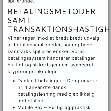
spillerunde.
BETALINGSMETODER
SAMT
TRANSAKTIONSHASTIG
Vi her tager imod et bredt bredt udvalg
af betalingsmuligheder, som opfylder
Danmarks spilleres ønsker. Vores
betalingssystem håndterer betalinger
hurtigt og sikkert gennem avanceret
krypteringsteknologi.
Dankort betalinger – Den primære
nr. 1 anvendte dansk
betalingsløsning med øjeblikkelig
indbetaling
Mobile Pay – Hurtig og praktisk