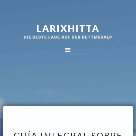
Spring
Door
naar
naar
de
de
LARIXHITTA
hoofdnavigatie
hoofd
inhoud
DIE BESTE LAGE AUF DER BETTMERALP
GUÍA INTEGRAL SOBRE