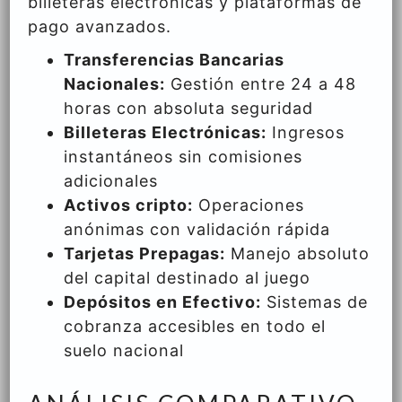
billeteras electrónicas y plataformas de
pago avanzados.
Transferencias Bancarias
Nacionales:
Gestión entre 24 a 48
horas con absoluta seguridad
Billeteras Electrónicas:
Ingresos
instantáneos sin comisiones
adicionales
Activos cripto:
Operaciones
anónimas con validación rápida
Tarjetas Prepagas:
Manejo absoluto
del capital destinado al juego
Depósitos en Efectivo:
Sistemas de
cobranza accesibles en todo el
suelo nacional