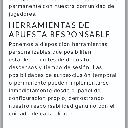
permanente con nuestra comunidad de
jugadores.
HERRAMIENTAS DE
APUESTA RESPONSABLE
Ponemos a disposición herramientas
personalizables que posibilitan
establecer límites de depósito,
descensos y tiempo de sesión. Las
posibilidades de autoexclusión temporal
o permanente pueden implementarse
inmediatamente desde el panel de
configuración propio, demostrando
nuestro responsabilidad genuino con el
cuidado de cada cliente.