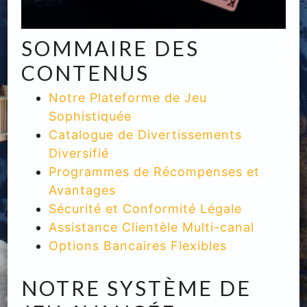
SOMMAIRE DES
CONTENUS
Notre Plateforme de Jeu
Sophistiquée
Catalogue de Divertissements
Diversifié
Programmes de Récompenses et
Avantages
Sécurité et Conformité Légale
Assistance Clientèle Multi-canal
Options Bancaires Flexibles
NOTRE SYSTÈME DE