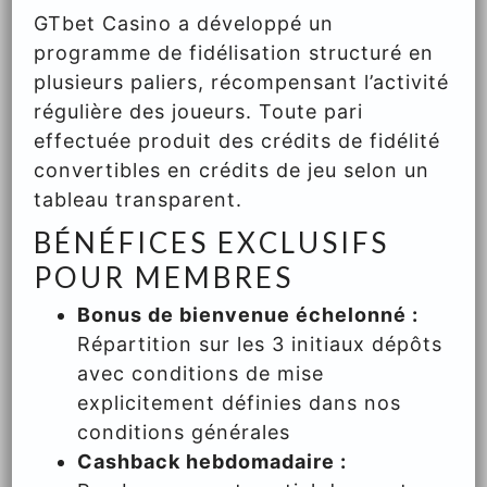
GTbet Casino a développé un
programme de fidélisation structuré en
plusieurs paliers, récompensant l’activité
régulière des joueurs. Toute pari
effectuée produit des crédits de fidélité
convertibles en crédits de jeu selon un
tableau transparent.
BÉNÉFICES EXCLUSIFS
POUR MEMBRES
Bonus de bienvenue échelonné :
Répartition sur les 3 initiaux dépôts
avec conditions de mise
explicitement définies dans nos
conditions générales
Cashback hebdomadaire :