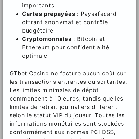
importants
Cartes prépayées :
Paysafecard
offrant anonymat et contrôle
budgétaire
Cryptomonnaies :
Bitcoin et
Ethereum pour confidentialité
optimale
GTbet Casino ne facture aucun coût sur
les transactions entrantes ou sortantes.
Les limites minimales de dépôt
commencent à 10 euros, tandis que les
limites de retrait journaliers diffèrent
selon le statut VIP du joueur. Toutes les
informations monétaires sont stockées
conformément aux normes PCI DSS,