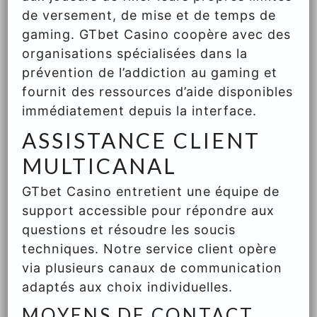
de versement, de mise et de temps de
gaming. GTbet Casino coopère avec des
organisations spécialisées dans la
prévention de l’addiction au gaming et
fournit des ressources d’aide disponibles
immédiatement depuis la interface.
ASSISTANCE CLIENT
MULTICANAL
GTbet Casino entretient une équipe de
support accessible pour répondre aux
questions et résoudre les soucis
techniques. Notre service client opère
via plusieurs canaux de communication
adaptés aux choix individuelles.
MOYENS DE CONTACT