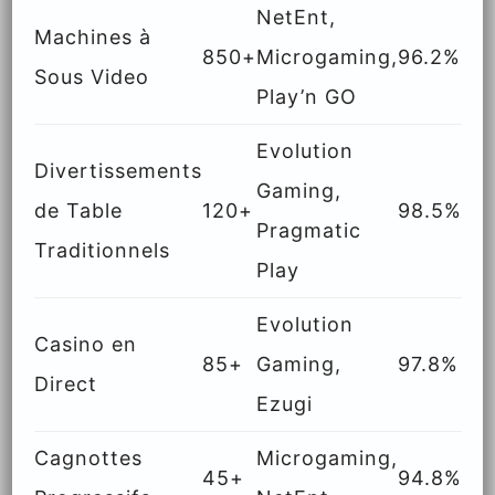
NetEnt,
Machines à
850+
Microgaming,
96.2%
Sous Video
Play’n GO
Evolution
Divertissements
Gaming,
de Table
120+
98.5%
Pragmatic
Traditionnels
Play
Evolution
Casino en
85+
Gaming,
97.8%
Direct
Ezugi
Cagnottes
Microgaming,
45+
94.8%