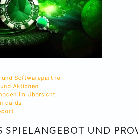
t und Softwarepartner
 und Aktionen
hoden im Übersicht
andards
pport
 SPIELANGEBOT UND PRO