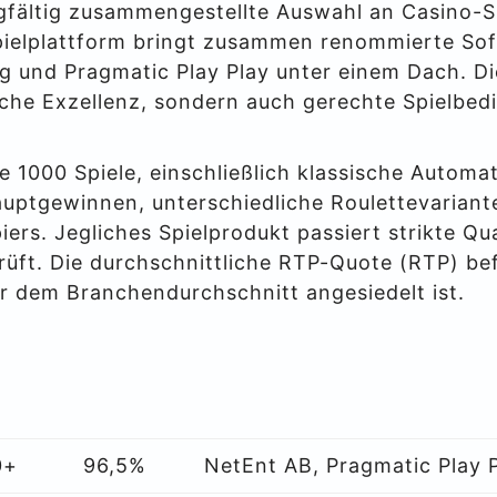
gfältig zusammengestellte Auswahl an Casino-Sp
Spielplattform bringt zusammen renommierte So
g und Pragmatic Play Play unter einem Dach. D
sche Exzellenz, sondern auch gerechte Spielbedi
le 1000 Spiele, einschließlich klassische Automa
uptgewinnen, unterschiedliche Roulettevariante
ers. Jegliches Spielprodukt passiert strikte Qu
rüft. Die durchschnittliche RTP-Quote (RTP) bef
r dem Branchendurchschnitt angesiedelt ist.
0+
96,5%
NetEnt AB, Pragmatic Play 