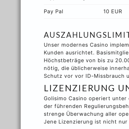
Pay Pal
10 EUR
AUSZAHLUNGSLIMIT
Unser modernes Casino implemen
Kunden ausrichtet. Basismitgli
Höchstbeträge von bis zu 20.00
nötig, die üblicherweise inner
Schutz vor vor ID-Missbrauch 
LIZENZIERUNG 
Golisimo Casino operiert unter 
der führenden Regulierungsbe
strenge Überwachung aller oper
Jene Lizenzierung ist nicht nur