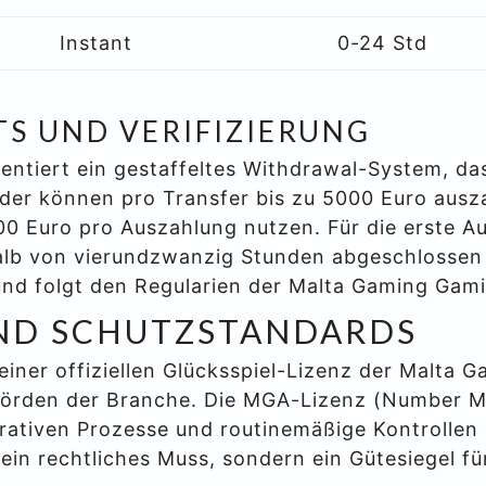
Instant
0-24 Std
S UND VERIFIZIERUNG
tiert ein gestaffeltes Withdrawal-System, das
eder können pro Transfer bis zu 5000 Euro ausz
0 Euro pro Auszahlung nutzen. Für die erste Au
halb von vierundzwanzig Stunden abgeschlossen 
und folgt den Regularien der Malta Gaming Gam
UND SCHUTZSTANDARDS
einer offiziellen Glücksspiel-Lizenz der Malta 
hörden der Branche. Die MGA-Lizenz (Number 
ativen Prozesse und routinemäßige Kontrollen d
 ein rechtliches Muss, sondern ein Gütesiegel fü