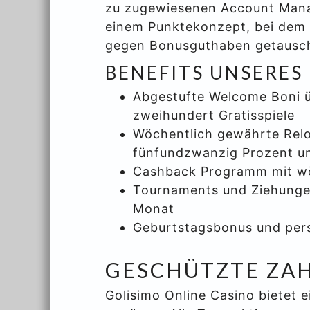
zu zugewiesenen Account Manage
einem Punktekonzept, bei dem ei
gegen Bonusguthaben getausc
BENEFITS UNSERES
Abgestufte Welcome Boni ü
zweihundert Gratisspiele
Wöchentlich gewährte Relo
fünfundzwanzig Prozent u
Cashback Programm mit wöc
Tournaments und Ziehungen
Monat
Geburtstagsbonus und perso
GESCHÜTZTE ZAH
Golisimo Online Casino bietet 