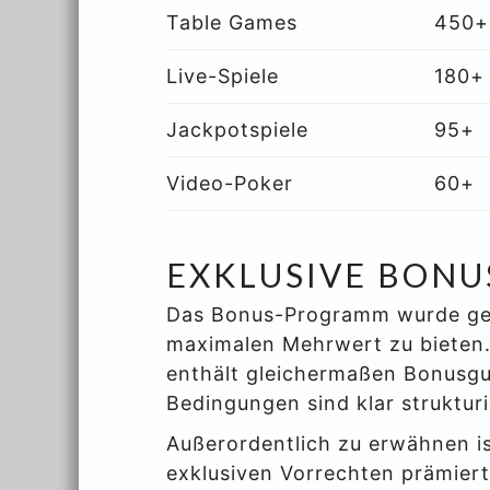
Table Games
450+
Live-Spiele
180+
Jackpotspiele
95+
Video-Poker
60+
EXKLUSIVE BON
Das Bonus-Programm wurde gezi
maximalen Mehrwert zu bieten. 
enthält gleichermaßen Bonusgut
Bedingungen sind klar struktur
Außerordentlich zu erwähnen i
exklusiven Vorrechten prämiert