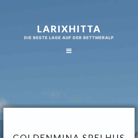
Spring
Door
naar
naar
de
de
LARIXHITTA
hoofdnavigatie
hoofd
inhoud
DIE BESTE LAGE AUF DER BETTMERALP
GOLDENMINA SPELHUS