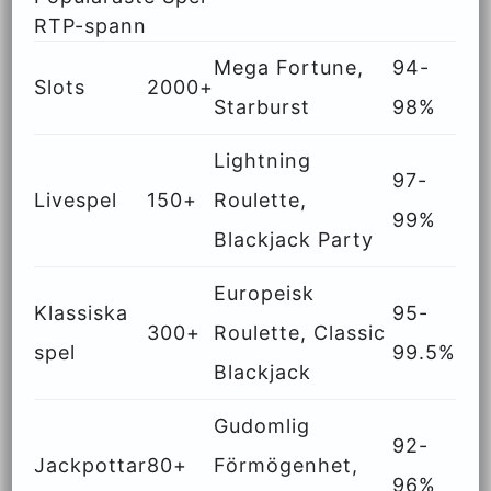
RTP-spann
Mega Fortune,
94-
Slots
2000+
Starburst
98%
Lightning
97-
Livespel
150+
Roulette,
99%
Blackjack Party
Europeisk
Klassiska
95-
300+
Roulette, Classic
spel
99.5%
Blackjack
Gudomlig
92-
Jackpottar
80+
Förmögenhet,
96%