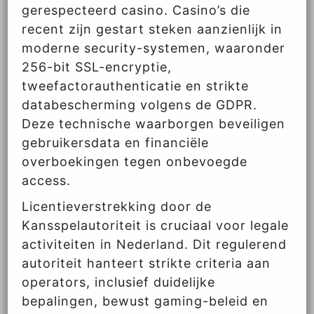
gerespecteerd casino. Casino’s die
recent zijn gestart steken aanzienlijk in
moderne security-systemen, waaronder
256-bit SSL-encryptie,
tweefactorauthenticatie en strikte
databescherming volgens de GDPR.
Deze technische waarborgen beveiligen
gebruikersdata en financiële
overboekingen tegen onbevoegde
access.
Licentieverstrekking door de
Kansspelautoriteit is cruciaal voor legale
activiteiten in Nederland. Dit regulerend
autoriteit hanteert strikte criteria aan
operators, inclusief duidelijke
bepalingen, bewust gaming-beleid en