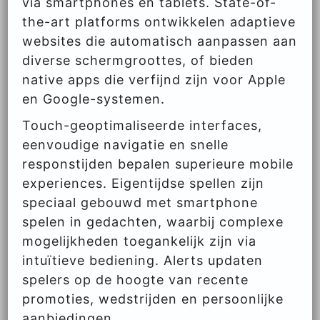
via smartphones en tablets. State-of-
the-art platforms ontwikkelen adaptieve
websites die automatisch aanpassen aan
diverse schermgroottes, of bieden
native apps die verfijnd zijn voor Apple
en Google-systemen.
Touch-geoptimaliseerde interfaces,
eenvoudige navigatie en snelle
responstijden bepalen superieure mobile
experiences. Eigentijdse spellen zijn
speciaal gebouwd met smartphone
spelen in gedachten, waarbij complexe
mogelijkheden toegankelijk zijn via
intuïtieve bediening. Alerts updaten
spelers op de hoogte van recente
promoties, wedstrijden en persoonlijke
aanbiedingen.