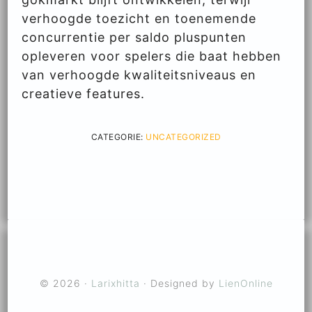
verhoogde toezicht en toenemende
concurrentie per saldo pluspunten
opleveren voor spelers die baat hebben
van verhoogde kwaliteitsniveaus en
creatieve features.
CATEGORIE:
UNCATEGORIZED
© 2026 ·
Larixhitta
· Designed by
LienOnline