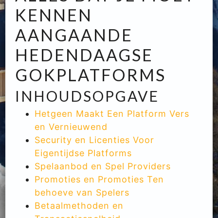
KENNEN
AANGAANDE
HEDENDAAGSE
GOKPLATFORMS
INHOUDSOPGAVE
Hetgeen Maakt Een Platform Vers
en Vernieuwend
Security en Licenties Voor
Eigentijdse Platforms
Spelaanbod en Spel Providers
Promoties en Promoties Ten
behoeve van Spelers
Betaalmethoden en