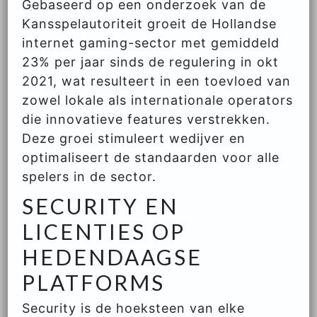
Gebaseerd op een onderzoek van de
Kansspelautoriteit groeit de Hollandse
internet gaming-sector met gemiddeld
23% per jaar sinds de regulering in okt
2021, wat resulteert in een toevloed van
zowel lokale als internationale operators
die innovatieve features verstrekken.
Deze groei stimuleert wedijver en
optimaliseert de standaarden voor alle
spelers in de sector.
SECURITY EN
LICENTIES OP
HEDENDAAGSE
PLATFORMS
Security is de hoeksteen van elke