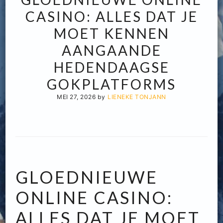
CASINO: ALLES DAT JE
MOET KENNEN
AANGAANDE
HEDENDAAGSE
GOKPLATFORMS
MEI 27, 2026
by
LIENEKE TONJANN
GLOEDNIEUWE
ONLINE CASINO:
ALLES DAT JE MOET