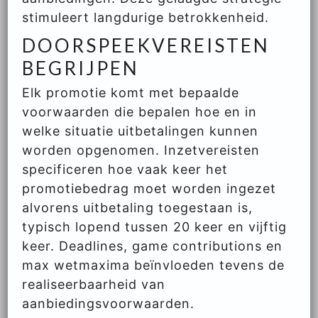
stimuleert langdurige betrokkenheid.
DOORSPEEKVEREISTEN
BEGRIJPEN
Elk promotie komt met bepaalde
voorwaarden die bepalen hoe en in
welke situatie uitbetalingen kunnen
worden opgenomen. Inzetvereisten
specificeren hoe vaak keer het
promotiebedrag moet worden ingezet
alvorens uitbetaling toegestaan is,
typisch lopend tussen 20 keer en vijftig
keer. Deadlines, game contributions en
max wetmaxima beïnvloeden tevens de
realiseerbaarheid van
aanbiedingsvoorwaarden.