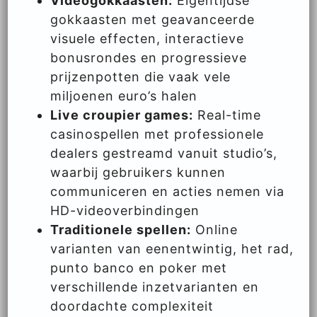
Videogokkaasten:
Eigentijdse
gokkaasten met geavanceerde
visuele effecten, interactieve
bonusrondes en progressieve
prijzenpotten die vaak vele
miljoenen euro’s halen
Live croupier games:
Real-time
casinospellen met professionele
dealers gestreamd vanuit studio’s,
waarbij gebruikers kunnen
communiceren en acties nemen via
HD-videoverbindingen
Traditionele spellen:
Online
varianten van eenentwintig, het rad,
punto banco en poker met
verschillende inzetvarianten en
doordachte complexiteit