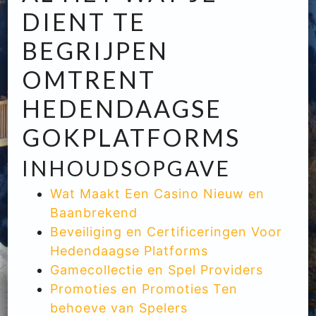
DIENT TE
BEGRIJPEN
OMTRENT
HEDENDAAGSE
GOKPLATFORMS
INHOUDSOPGAVE
Wat Maakt Een Casino Nieuw en
Baanbrekend
Beveiliging en Certificeringen Voor
Hedendaagse Platforms
Gamecollectie en Spel Providers
Promoties en Promoties Ten
behoeve van Spelers