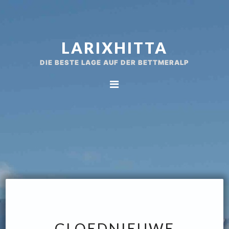
Spring
Door
naar
naar
de
de
LARIXHITTA
hoofdnavigatie
hoofd
inhoud
DIE BESTE LAGE AUF DER BETTMERALP
GLOEDNIEUWE