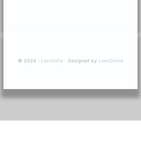
© 2026 ·
Larixhitta
· Designed by
LienOnline