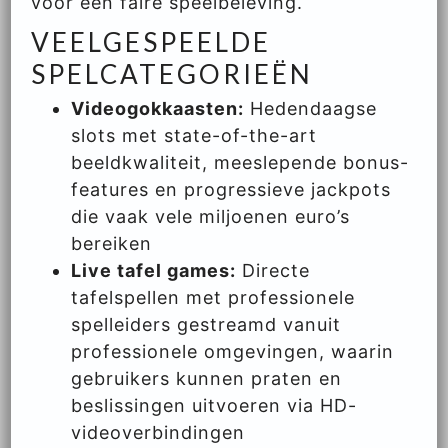
voor een faire speelbeleving.
VEELGESPEELDE
SPELCATEGORIEËN
Videogokkaasten:
Hedendaagse
slots met state-of-the-art
beeldkwaliteit, meeslepende bonus-
features en progressieve jackpots
die vaak vele miljoenen euro’s
bereiken
Live tafel games:
Directe
tafelspellen met professionele
spelleiders gestreamd vanuit
professionele omgevingen, waarin
gebruikers kunnen praten en
beslissingen uitvoeren via HD-
videoverbindingen