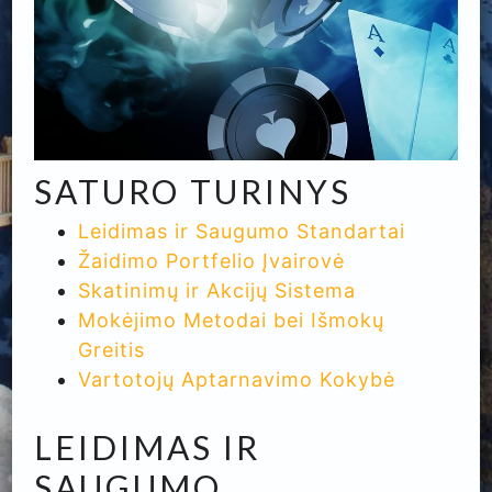
SATURO TURINYS
Leidimas ir Saugumo Standartai
Žaidimo Portfelio Įvairovė
Skatinimų ir Akcijų Sistema
Mokėjimo Metodai bei Išmokų
Greitis
Vartotojų Aptarnavimo Kokybė
LEIDIMAS IR
SAUGUMO