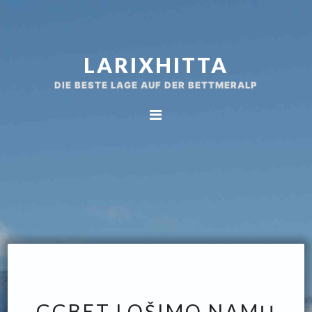
Spring
Door
naar
naar
de
de
LARIXHITTA
hoofdnavigatie
hoofd
inhoud
DIE BESTE LAGE AUF DER BETTMERALP
GGBET LOŠIMO NAMŲ