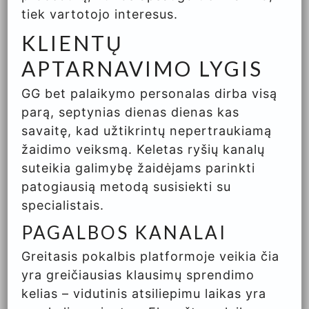
tiek vartotojo interesus.
KLIENTŲ
APTARNAVIMO LYGIS
GG bet palaikymo personalas dirba visą
parą, septynias dienas dienas kas
savaitę, kad užtikrintų nepertraukiamą
žaidimo veiksmą. Keletas ryšių kanalų
suteikia galimybę žaidėjams parinkti
patogiausią metodą susisiekti su
specialistais.
PAGALBOS KANALAI
Greitasis pokalbis platformoje veikia čia
yra greičiausias klausimų sprendimo
kelias – vidutinis atsiliepimu laikas yra