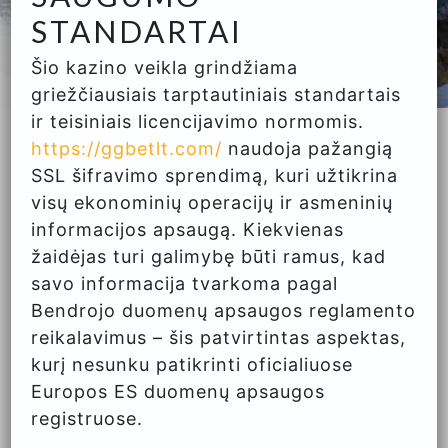
STANDARTAI
Šio kazino veikla grindžiama
griežčiausiais tarptautiniais standartais
ir teisiniais licencijavimo normomis.
https://ggbetlt.com/
naudoja pažangią
SSL šifravimo sprendimą, kuri užtikrina
visų ekonominių operacijų ir asmeninių
informacijos apsaugą. Kiekvienas
žaidėjas turi galimybę būti ramus, kad
savo informacija tvarkoma pagal
Bendrojo duomenų apsaugos reglamento
reikalavimus – šis patvirtintas aspektas,
kurį nesunku patikrinti oficialiuose
Europos ES duomenų apsaugos
registruose.