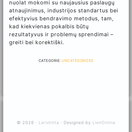
nuolat mokomi su naujausius paslaugų
atnaujinimus, industrijos standartus bei
efektyvius bendravimo metodus, tam,
kad kiekvienas pokalbis būtų
rezultatyvus ir problemų sprendimai –
greiti bei korektiški.
CATEGORIE:
UNCATEGORIZED
© 2026 ·
Larixhitta
· Designed by
LienOnline