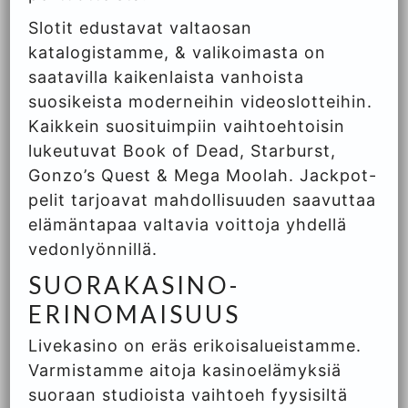
Slotit edustavat valtaosan
katalogistamme, & valikoimasta on
saatavilla kaikenlaista vanhoista
suosikeista moderneihin videoslotteihin.
Kaikkein suosituimpiin vaihtoehtoisin
lukeutuvat Book of Dead, Starburst,
Gonzo’s Quest & Mega Moolah. Jackpot-
pelit tarjoavat mahdollisuuden saavuttaa
elämäntapaa valtavia voittoja yhdellä
vedonlyönnillä.
SUORAKASINO-
ERINOMAISUUS
Livekasino on eräs erikoisalueistamme.
Varmistamme aitoja kasinoelämyksiä
suoraan studioista vaihtoeh fyysisiltä