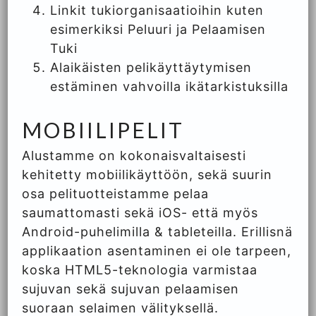
Linkit tukiorganisaatioihin kuten
esimerkiksi Peluuri ja Pelaamisen
Tuki
Alaikäisten pelikäyttäytymisen
estäminen vahvoilla ikätarkistuksilla
MOBIILIPELIT
Alustamme on kokonaisvaltaisesti
kehitetty mobiilikäyttöön, sekä suurin
osa pelituotteistamme pelaa
saumattomasti sekä iOS- että myös
Android-puhelimilla & tableteilla. Erillisnä
applikaation asentaminen ei ole tarpeen,
koska HTML5-teknologia varmistaa
sujuvan sekä sujuvan pelaamisen
suoraan selaimen välityksellä.