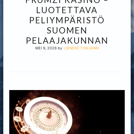
LUOTETTAVA
PELIYMPÄRISTÖ
SUOMEN
PELAAJAKUNNAN
MEI 9, 2026
by
LIENEKE TONJANN