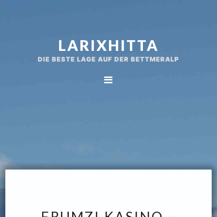
Spring
Door
naar
naar
de
de
LARIXHITTA
hoofdnavigatie
hoofd
inhoud
DIE BESTE LAGE AUF DER BETTMERALP
FRUMZI KASINO –