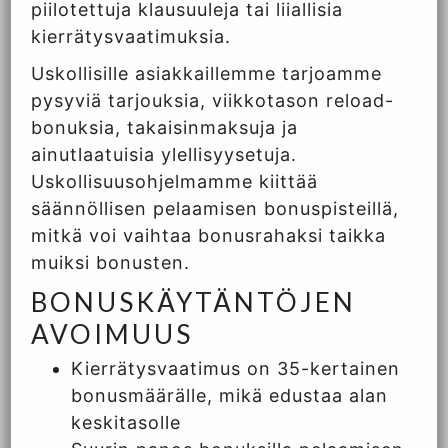
piilotettuja klausuuleja tai liiallisia
kierrätysvaatimuksia.
Uskollisille asiakkaillemme tarjoamme
pysyviä tarjouksia, viikkotason reload-
bonuksia, takaisinmaksuja ja
ainutlaatuisia ylellisyysetuja.
Uskollisuusohjelmamme kiittää
säännöllisen pelaamisen bonuspisteillä,
mitkä voi vaihtaa bonusrahaksi taikka
muiksi bonusten.
BONUSKÄYTÄNTÖJEN
AVOIMUUS
Kierrätysvaatimus on 35-kertainen
bonusmäärälle, mikä edustaa alan
keskitasolle