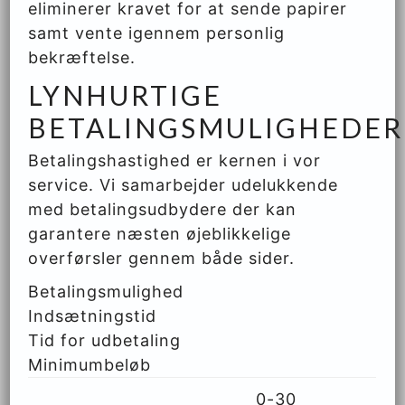
eliminerer kravet for at sende papirer
samt vente igennem personlig
bekræftelse.
LYNHURTIGE
BETALINGSMULIGHEDER
Betalingshastighed er kernen i vor
service. Vi samarbejder udelukkende
med betalingsudbydere der kan
garantere næsten øjeblikkelige
overførsler gennem både sider.
Betalingsmulighed
Indsætningstid
Tid for udbetaling
Minimumbeløb
0-30