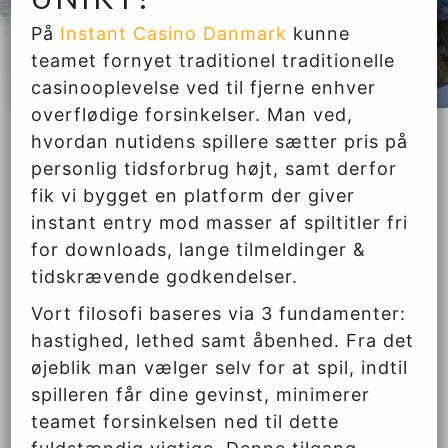
På
Instant Casino Danmark
kunne
teamet fornyet traditionel traditionelle
casinooplevelse ved til fjerne enhver
overflødige forsinkelser. Man ved,
hvordan nutidens spillere sætter pris på
personlig tidsforbrug højt, samt derfor
fik vi bygget en platform der giver
instant entry mod masser af spiltitler fri
for downloads, lange tilmeldinger &
tidskrævende godkendelser.
Vort filosofi baseres via 3 fundamenter:
hastighed, lethed samt åbenhed. Fra det
øjeblik man vælger selv for at spil, indtil
spilleren får dine gevinst, minimerer
teamet forsinkelsen ned til dette