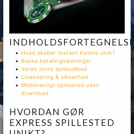
INDHOLDSFORTEGNELS
Hvad skaber Instant Kasino unik?
Raske betalingsløsninger
Vores store spilleudbud
Licensering & sikkerhed
Mobilvenligt spillested uden
download
HVORDAN GØR
EXPRESS SPILLESTED
UNIKT?