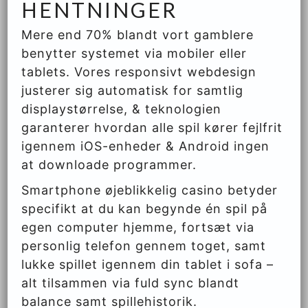
HENTNINGER
Mere end 70% blandt vort gamblere
benytter systemet via mobiler eller
tablets. Vores responsivt webdesign
justerer sig automatisk for samtlig
displaystørrelse, & teknologien
garanterer hvordan alle spil kører fejlfrit
igennem iOS-enheder & Android ingen
at downloade programmer.
Smartphone øjeblikkelig casino betyder
specifikt at du kan begynde én spil på
egen computer hjemme, fortsæt via
personlig telefon gennem toget, samt
lukke spillet igennem din tablet i sofa –
alt tilsammen via fuld sync blandt
balance samt spillehistorik.