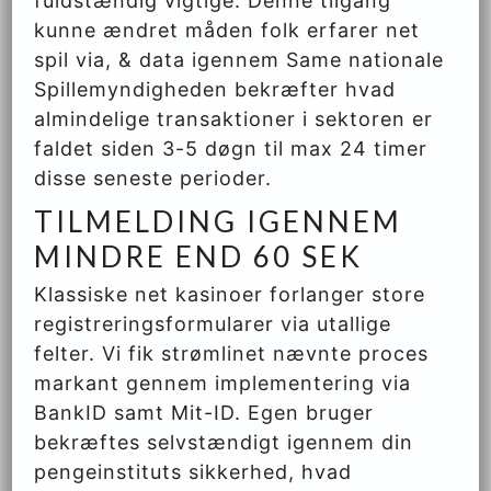
fuldstændig vigtige. Denne tilgang
kunne ændret måden folk erfarer net
spil via, & data igennem Same nationale
Spillemyndigheden bekræfter hvad
almindelige transaktioner i sektoren er
faldet siden 3-5 døgn til max 24 timer
disse seneste perioder.
TILMELDING IGENNEM
MINDRE END 60 SEK
Klassiske net kasinoer forlanger store
registreringsformularer via utallige
felter. Vi fik strømlinet nævnte proces
markant gennem implementering via
BankID samt Mit-ID. Egen bruger
bekræftes selvstændigt igennem din
pengeinstituts sikkerhed, hvad