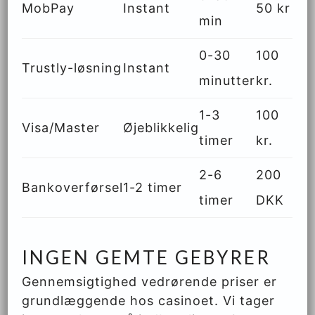
MobPay
Instant
50 kr
min
0-30
100
Trustly-løsning
Instant
minutter
kr.
1-3
100
Visa/Master
Øjeblikkelig
timer
kr.
2-6
200
Bankoverførsel
1-2 timer
timer
DKK
INGEN GEMTE GEBYRER
Gennemsigtighed vedrørende priser er
grundlæggende hos casinoet. Vi tager