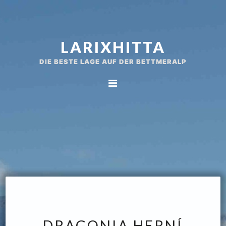
Spring
Door
naar
naar
de
de
LARIXHITTA
hoofdnavigatie
hoofd
inhoud
DIE BESTE LAGE AUF DER BETTMERALP
DRAGONIA HERNÍ