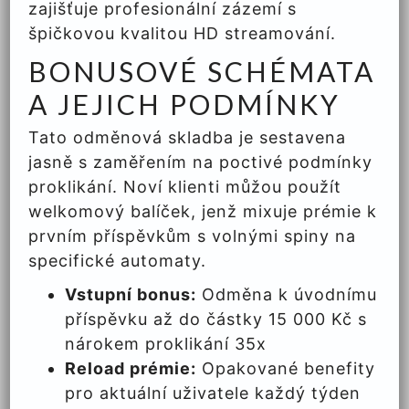
zajišťuje profesionální zázemí s
špičkovou kvalitou HD streamování.
BONUSOVÉ SCHÉMATA
A JEJICH PODMÍNKY
Tato odměnová skladba je sestavena
jasně s zaměřením na poctivé podmínky
proklikání. Noví klienti můžou použít
welkomový balíček, jenž mixuje prémie k
prvním příspěvkům s volnými spiny na
specifické automaty.
Vstupní bonus:
Odměna k úvodnímu
příspěvku až do částky 15 000 Kč s
nárokem proklikání 35x
Reload prémie:
Opakované benefity
pro aktuální uživatele každý týden