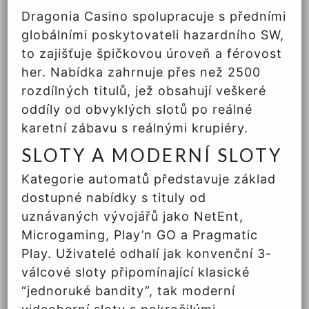
Dragonia Casino spolupracuje s předními
globálními poskytovateli hazardního SW,
to zajišťuje špičkovou úroveň a férovost
her. Nabídka zahrnuje přes než 2500
rozdílných titulů, jež obsahují veškeré
oddíly od obvyklých slotů po reálné
karetní zábavu s reálnými krupiéry.
SLOTY A MODERNÍ SLOTY
Kategorie automatů představuje základ
dostupné nabídky s tituly od
uznávaných vývojářů jako NetEnt,
Microgaming, Play’n GO a Pragmatic
Play. Uživatelé odhalí jak konvenční 3-
válcové sloty připomínající klasické
“jednoruké bandity”, tak moderní