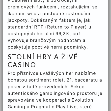
videoherní sloty s pokročilými
prémiových funkcemi, roztahujícími se
ikonami wild a postupně rostoucími
jackpoty. Dokázaným faktem je, jak
standardní RTP (Return to Player) u
dostupných her činí 96,2%, což
vyhovuje branžovým hodnotám a
poskytuje poctivé herní podmínky.
STOLNÍ HRY A ŽIVÉ
CASINO
Pro příznivce uvážlivých her nabízíme
bohatou sortiment rolet, 21, baccaratu a
poker v řadě provedeních. Sekce
autentického gamblingového prostoru je
spravována ve kooperaci s Evolution
Gaming a Pragmatic Play Live, které