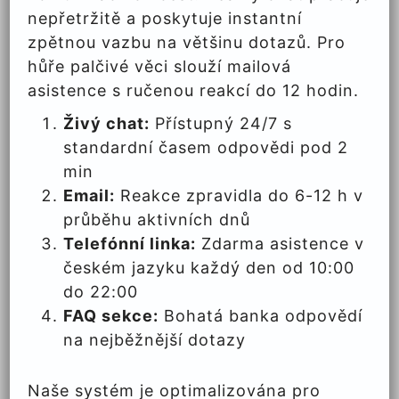
nepřetržitě a poskytuje instantní
zpětnou vazbu na většinu dotazů. Pro
hůře palčivé věci slouží mailová
asistence s ručenou reakcí do 12 hodin.
Živý chat:
Přístupný 24/7 s
standardní časem odpovědi pod 2
min
Email:
Reakce zpravidla do 6-12 h v
průběhu aktivních dnů
Telefónní linka:
Zdarma asistence v
českém jazyku každý den od 10:00
do 22:00
FAQ sekce:
Bohatá banka odpovědí
na nejběžnější dotazy
Naše systém je optimalizována pro