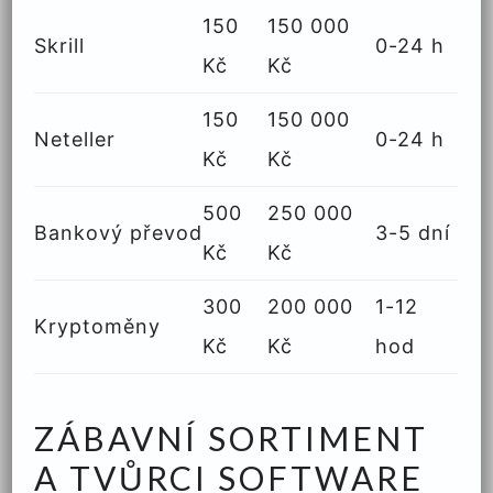
150
150 000
Skrill
0-24 h
Kč
Kč
150
150 000
Neteller
0-24 h
Kč
Kč
500
250 000
Bankový převod
3-5 dní
Kč
Kč
300
200 000
1-12
Kryptoměny
Kč
Kč
hod
ZÁBAVNÍ SORTIMENT
A TVŮRCI SOFTWARE