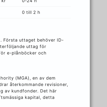
 kr
0-24 h
0 till 2 h
t. Första uttaget behöver ID-
terföljande uttag för
för e-plånböcker och
uthority (MGA), en av dem
rdrar återkommande revisioner,
ng av kundfonder. Det här
tsmässiga kapital, detta