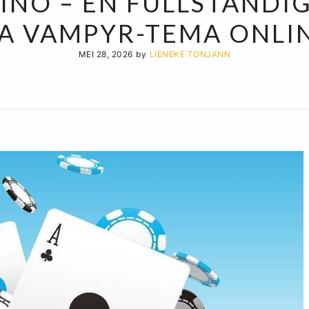
INO – EN FULLSTÄNDI
TA VAMPYR-TEMA ONLI
MEI 28, 2026
by
LIENEKE TONJANN