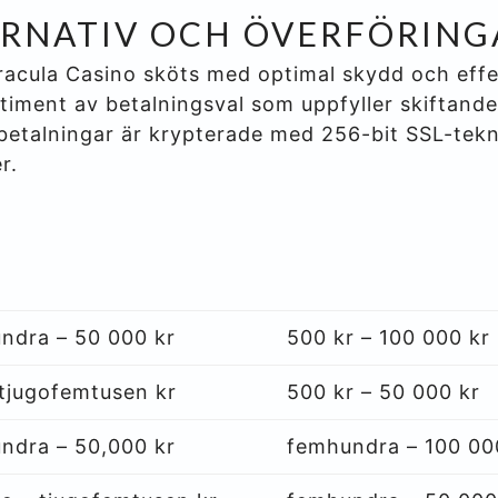
ERNATIV OCH ÖVERFÖRING
Dracula Casino sköts med optimal skydd och effe
timent av betalningsval som uppfyller skiftan
 betalningar är krypterade med 256-bit SSL-tekni
r.
undra – 50 000 kr
500 kr – 100 000 kr
 tjugofemtusen kr
500 kr – 50 000 kr
undra – 50,000 kr
femhundra – 100 00