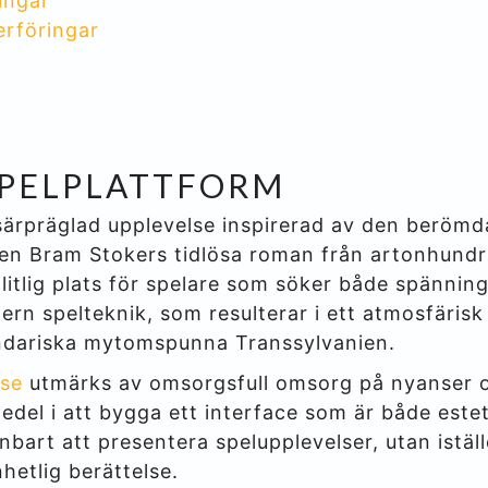
ingar
rföringar
SPELPLATTFORM
 särpräglad upplevelse inspirerad av den berömd
n Bram Stokers tidlösa roman från artonhundra
pålitlig plats för spelare som söker både spänni
rn spelteknik, som resulterar i ett atmosfärisk
endariska mytomspunna Transsylvanien.
.se
utmärks av omsorgsfull omsorg på nyanser oc
del i att bygga ett interface som är både esteti
enbart att presentera spelupplevelser, utan istäl
nhetlig berättelse.