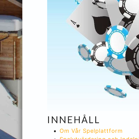
INNEHÅLL
Om Vår Spelplattform