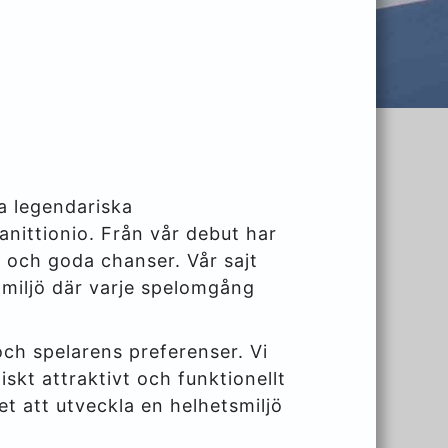
a legendariska
nittionio. Från vår debut har
ng och goda chanser. Vår sajt
 miljö där varje spelomgång
h spelarens preferenser. Vi
skt attraktivt och funktionellt
let att utveckla en helhetsmiljö