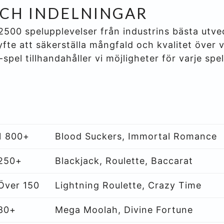
OCH INDELNINGAR
2500 spelupplevelser från industrins bästa utvec
syfte att säkerställa mångfald och kvalitet över 
ler-spel tillhandahåller vi möjligheter för varje s
1 800+
Blood Suckers, Immortal Romance
250+
Blackjack, Roulette, Baccarat
Över 150
Lightning Roulette, Crazy Time
80+
Mega Moolah, Divine Fortune