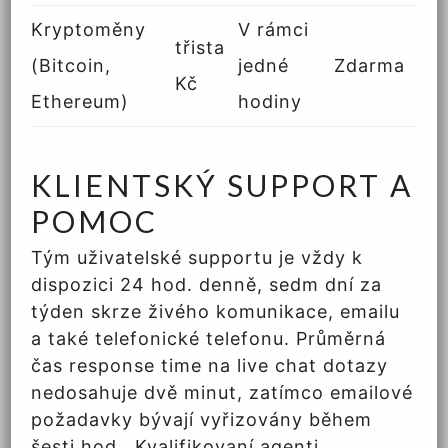
Kryptoměny
V rámci
třista
(Bitcoin,
jedné
Zdarma
Kč
Ethereum)
hodiny
KLIENTSKÝ SUPPORT A
POMOC
Tým uživatelské supportu je vždy k
dispozici 24 hod. denně, sedm dní za
týden skrze živého komunikace, emailu
a také telefonické telefonu. Průměrná
čas response time na live chat dotazy
nedosahuje dvě minut, zatímco emailové
požadavky bývají vyřizovány během
šesti hod.. Kvalifikovaní agenti