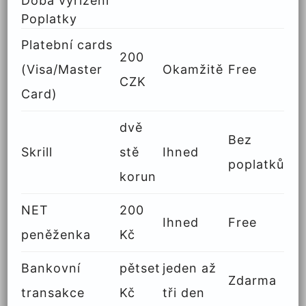
Doba vyřízení
Poplatky
Platební cards
200
(Visa/Master
Okamžitě
Free
CZK
Card)
dvě
Bez
Skrill
stě
Ihned
poplatků
korun
NET
200
Ihned
Free
peněženka
Kč
Bankovní
pětset
jeden až
Zdarma
transakce
Kč
tři den