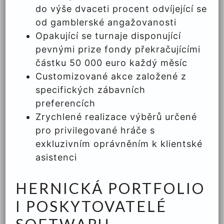
do výše dvaceti procent odvíjející se
od gamblerské angažovanosti
Opakující se turnaje disponující
pevnými prize fondy překračujícími
částku 50 000 euro každý měsíc
Customizované akce založené z
specifických zábavních
preferencích
Zrychlené realizace výběrů určené
pro privilegované hráče s
exkluzivním oprávněním k klientské
asistenci
HERNICKÁ PORTFOLIO
I POSKYTOVATELÉ
SOFTWARU