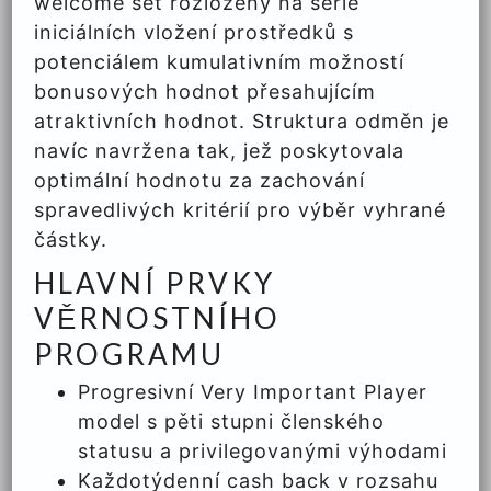
welcome set rozložený na série
iniciálních vložení prostředků s
potenciálem kumulativním možností
bonusových hodnot přesahujícím
atraktivních hodnot. Struktura odměn je
navíc navržena tak, jež poskytovala
optimální hodnotu za zachování
spravedlivých kritérií pro výběr vyhrané
částky.
HLAVNÍ PRVKY
VĚRNOSTNÍHO
PROGRAMU
Progresivní Very Important Player
model s pěti stupni členského
statusu a privilegovanými výhodami
Každotýdenní cash back v rozsahu