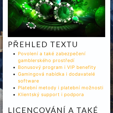
PŘEHLED TEXTU
Povolení a také zabezpečení
gamblerského prostředí
Bonusový program i VIP benefity
Gamingová nabídka i dodavatelé
software
Platební metody i platební možnosti
Klientský support i podpora
LICENCOVÁNÍ A TAKÉ