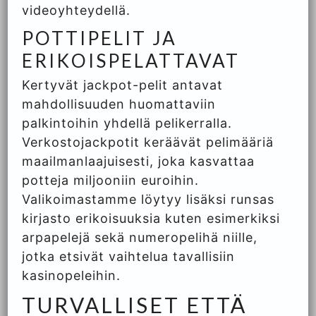
videoyhteydellä.
POTTIPELIT JA
ERIKOISPELATTAVAT
Kertyvät jackpot-pelit antavat
mahdollisuuden huomattaviin
palkintoihin yhdellä pelikerralla.
Verkostojackpotit keräävät pelimääriä
maailmanlaajuisesti, joka kasvattaa
potteja miljooniin euroihin.
Valikoimastamme löytyy lisäksi runsas
kirjasto erikoisuuksia kuten esimerkiksi
arpapelejä sekä numeropelihä niille,
jotka etsivät vaihtelua tavallisiin
kasinopeleihin.
TURVALLISET ETTÄ