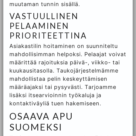
muutaman tunnin sisällä.
VASTUULLINEN
PELAAMINEN
PRIORITEETTINA
Asiakastilin hoitaminen on suunniteltu
mahdollisimman helpoksi. Pelaajat voivat
määrittää rajoituksia päivä-, viikko- tai
kuukausitasolla. Taukojärjestelmämme
mahdollistaa pelin keskeyttämisen
määräajaksi tai pysyvästi. Tarjoamme
lisäksi itsearvioinnin työkaluja ja
kontaktiväyliä tuen hakemiseen.
OSAAVA APU
SUOMEKSI