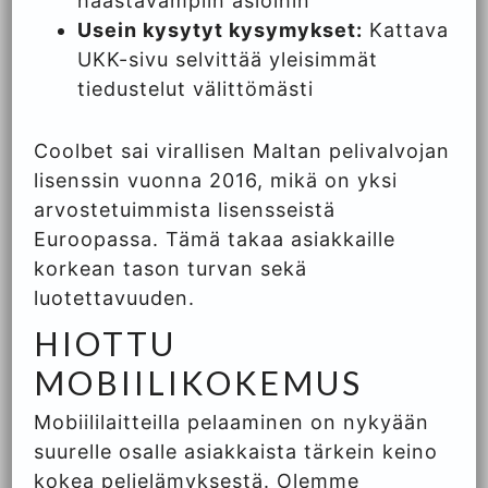
haastavampiin asioihin
Usein kysytyt kysymykset:
Kattava
UKK-sivu selvittää yleisimmät
tiedustelut välittömästi
Coolbet sai virallisen Maltan pelivalvojan
lisenssin vuonna 2016, mikä on yksi
arvostetuimmista lisensseistä
Euroopassa. Tämä takaa asiakkaille
korkean tason turvan sekä
luotettavuuden.
HIOTTU
MOBIILIKOKEMUS
Mobiililaitteilla pelaaminen on nykyään
suurelle osalle asiakkaista tärkein keino
kokea pelielämyksestä. Olemme