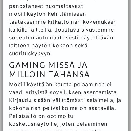
panostaneet huomattavasti
mobiilikäytön kehittämiseen
taataksemme kitkattoman kokemuksen
kaikilla laitteilla. Joustava sivustomme
sopeutuu automaattisesti käytettävän
laitteen näytön kokoon sekä
suorituskykyyn.
GAMING MISSÄ JA
MILLOIN TAHANSA
Mobiilikäyttäjän kautta pelaaminen ei
vaadi erityistä sovelluksen asentamista.
Kirjaudu sisään välittömästi selaimella, ja
kokonainen pelivalikoima on saatavilla.
Pelisisältö on optimoitu
kosketusnäytöille, joten pelaaminen