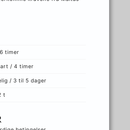
 6 timer
rt / 4 timer
lig / 3 til 5 dager
2 t
R
dige betingelser.