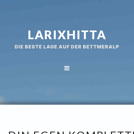
LARIXHITTA
DIE BESTE LAGE AUF DER BETTMERALP