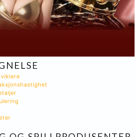
GNELSE
tviklere
aksjonshastighet
taljer
ulering
eter
LG OG SPILLPRODUSENTER