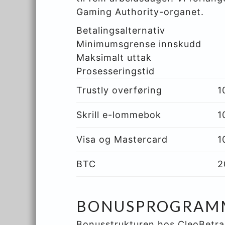
Gaming Authority-organet.
Betalingsalternativ
Minimumsgrense innskudd
Maksimalt uttak
Prosesseringstid
Trustly overføring
1
Skrill e-lommebok
1
Visa og Mastercard
1
BTC
2
BONUSPROGRAMME
Bonusstrukturen hos CleoBetras