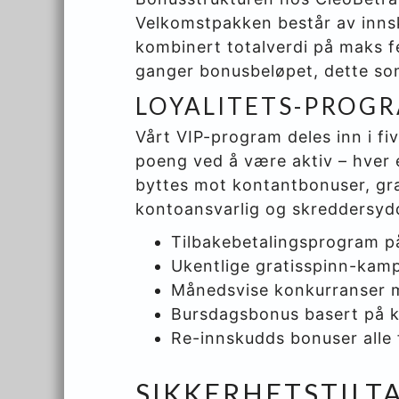
Velkomstpakken består av innsku
kombinert totalverdi på maks f
ganger bonusbeløpet, dette so
LOYALITETS-PROG
Vårt VIP-program deles inn i fi
poeng ved å være aktiv – hver 
byttes mot kontantbonuser, grat
kontoansvarlig og skreddersy
Tilbakebetalingsprogram p
Ukentlige gratisspinn-kamp
Månedsvise konkurranser 
Bursdagsbonus basert på ku
Re-innskudds bonuser alle 
SIKKERHETSTILTA