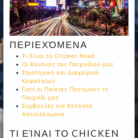
ΠΕΡΙΕΧΌΜΕΝΑ
Τι Είναι το Chicken Road
Οι Κανόνες του Παιχνιδιού μας
Στρατηγική και Διαχείριση
Κεφαλαίων
Γιατί οι Παίκτες Προτιμούν το
Παιχνίδι μας
Συμβουλές για Βέλτιστα
Αποτελέσματα
ΤΙ ΕΊΝΑΙ ΤΟ CHICKEN