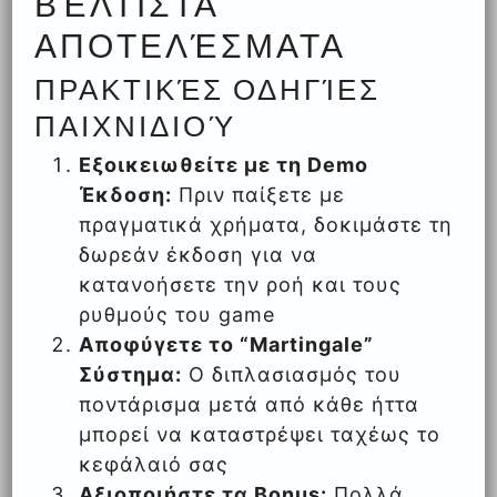
ΒΈΛΤΙΣΤΑ
ΑΠΟΤΕΛΈΣΜΑΤΑ
ΠΡΑΚΤΙΚΈΣ ΟΔΗΓΊΕΣ
ΠΑΙΧΝΙΔΙΟΎ
Εξοικειωθείτε με τη Demo
Έκδοση:
Πριν παίξετε με
πραγματικά χρήματα, δοκιμάστε τη
δωρεάν έκδοση για να
κατανοήσετε την ροή και τους
ρυθμούς του game
Αποφύγετε το “Martingale”
Σύστημα:
Ο διπλασιασμός του
ποντάρισμα μετά από κάθε ήττα
μπορεί να καταστρέψει ταχέως το
κεφάλαιό σας
Αξιοποιήστε τα Bonus:
Πολλά