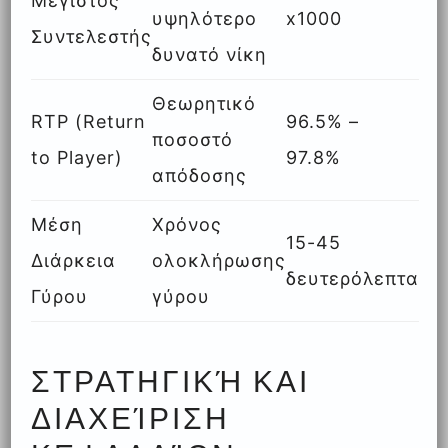
Μέγιστος
υψηλότερο
x1000
Συντελεστής
δυνατό νίκη
Θεωρητικό
RTP (Return
96.5% –
ποσοστό
to Player)
97.8%
απόδοσης
Μέση
Χρόνος
15-45
Διάρκεια
ολοκλήρωσης
δευτερόλεπτα
Γύρου
γύρου
ΣΤΡΑΤΗΓΙΚΉ ΚΑΙ
ΔΙΑΧΕΊΡΙΣΗ