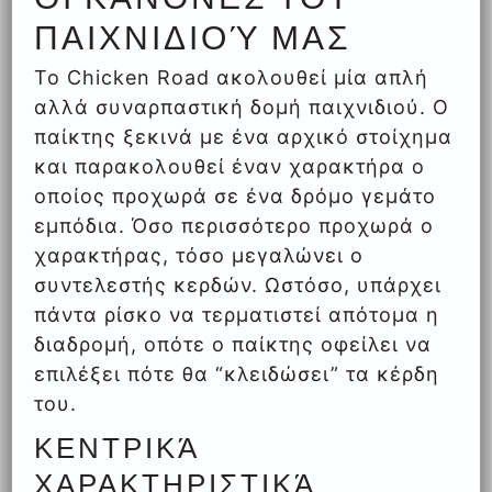
ΠΑΙΧΝΙΔΙΟΎ ΜΑΣ
Το Chicken Road ακολουθεί μία απλή
αλλά συναρπαστική δομή παιχνιδιού. Ο
παίκτης ξεκινά με ένα αρχικό στοίχημα
και παρακολουθεί έναν χαρακτήρα ο
οποίος προχωρά σε ένα δρόμο γεμάτο
εμπόδια. Όσο περισσότερο προχωρά ο
χαρακτήρας, τόσο μεγαλώνει ο
συντελεστής κερδών. Ωστόσο, υπάρχει
πάντα ρίσκο να τερματιστεί απότομα η
διαδρομή, οπότε ο παίκτης οφείλει να
επιλέξει πότε θα “κλειδώσει” τα κέρδη
του.
ΚΕΝΤΡΙΚΆ
ΧΑΡΑΚΤΗΡΙΣΤΙΚΆ