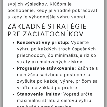
svojich výsledkov. Kľúčom je
pochopenie, kedy je vhodné pokračovať
a kedy je výhodnejšie výhru vybrať.
ZÁKLADNÉ STRATÉGIE
PRE ZAČIATOČNÍKOV
Konzervatívny prístup:
Vyberte
výhru po každých troch úspešných
priechodoch, čo minimalizuje riziko
straty akumulovaných ziskov
Progresívne stávkovanie:
Začnite s
najnižšou sadzbou a postupne ju
zvyšujte po každej výhre, pričom sa
vráťte na základ po prohre
Stanovenie limitov:
Vopred určte
maximálnu stratu a cieľovú výhru
pre každú hernú session