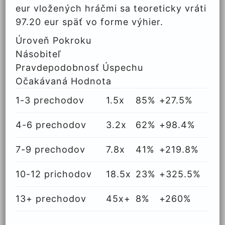
eur vložených hráčmi sa teoreticky vráti
97.20 eur späť vo forme výhier.
Úroveň Pokroku
Násobiteľ
Pravdepodobnosť Úspechu
Očakávaná Hodnota
1-3 prechodov
1.5x
85%
+27.5%
4-6 prechodov
3.2x
62%
+98.4%
7-9 prechodov
7.8x
41%
+219.8%
10-12 prichodov
18.5x
23%
+325.5%
13+ prechodov
45x+
8%
+260%