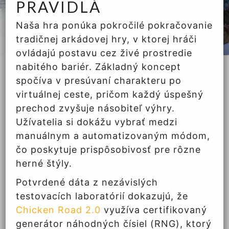
PRAVIDLÁ
Naša hra ponúka pokročilé pokračovanie
tradičnej arkádovej hry, v ktorej hráči
ovládajú postavu cez živé prostredie
nabitého bariér. Základný koncept
spočíva v presúvaní charakteru po
virtuálnej ceste, pričom každý úspešný
prechod zvyšuje násobiteľ výhry.
Užívatelia si dokážu vybrať medzi
manuálnym a automatizovaným módom,
čo poskytuje prispôsobivosť pre rôzne
herné štýly.
Potvrdené dáta z nezávislých
testovacích laboratórií dokazujú, že
Chicken Road 2.0
využíva certifikovaný
generátor náhodných čísiel (RNG), ktorý