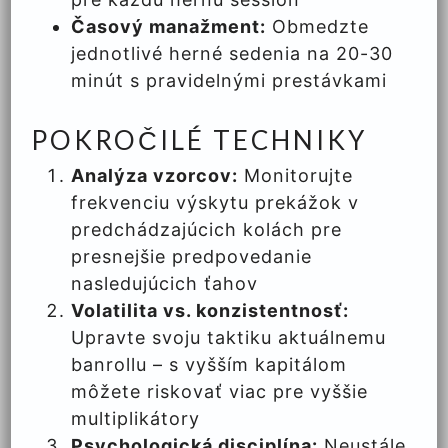
Časový manažment:
Obmedzte
jednotlivé herné sedenia na 20-30
minút s pravidelnými prestávkami
POKROČILÉ TECHNIKY
Analýza vzorcov:
Monitorujte
frekvenciu výskytu prekážok v
predchádzajúcich kolách pre
presnejšie predpovedanie
nasledujúcich ťahov
Volatilita vs. konzistentnosť:
Upravte svoju taktiku aktuálnemu
banrollu – s vyšším kapitálom
môžete riskovať viac pre vyššie
multiplikátory
Psychologická disciplína:
Neustále