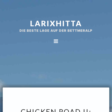
Spring
Door
naar
naar
de
de
LARIXHITTA
hoofdnavigatie
hoofd
inhoud
DIE BESTE LAGE AUF DER BETTMERALP
CHICKEN ROAD II: