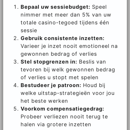
Bepaal uw sessiebudget:
Speel
nimmer met meer dan 5% van uw
totale casino-tegoed tijdens één
sessie
Gebruik consistente inzetten:
Varieer je inzet nooit emotioneel na
gewonnen bedrag of verlies
Stel stopgrenzen in:
Beslis van
tevoren bij welk gewonnen bedrag
of verlies u stopt met spelen
Bestudeer je patroon:
Houd bij
welke uitstap-strategieën voor jou
het beste werken
Voorkom compensatiegedrag:
Probeer verliezen nooit terug te
halen via grotere inzetten