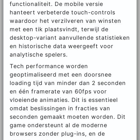
functionaliteit. De mobile versie
hanteert verbeterde touch-controls
waardoor het verzilveren van winsten
met een tik plaatsvindt, terwijl de
desktop-variant aanvullende statistieken
en historische data weergeeft voor
analytische spelers.
Tech performance worden
geoptimaliseerd met een doorsnee
loading tijd van minder dan 2 seconden
en één framerate van 60fps voor
vloeiende animaties. Dit is essentieel
omdat beslissingen in fracties van
seconden gemaakt moeten worden. Dit
game ondersteunt al de moderne
browsers zonder plug-ins, en de