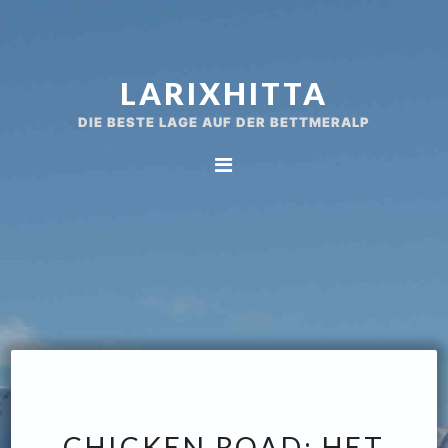
Spring
Door
naar
naar
de
de
LARIXHITTA
hoofdnavigatie
hoofd
inhoud
DIE BESTE LAGE AUF DER BETTMERALP
CHICKEN ROAD: HET