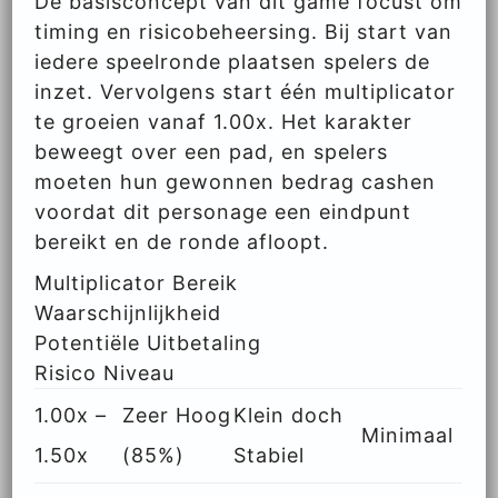
De basisconcept van dit game focust om
timing en risicobeheersing. Bij start van
iedere speelronde plaatsen spelers de
inzet. Vervolgens start één multiplicator
te groeien vanaf 1.00x. Het karakter
beweegt over een pad, en spelers
moeten hun gewonnen bedrag cashen
voordat dit personage een eindpunt
bereikt en de ronde afloopt.
Multiplicator Bereik
Waarschijnlijkheid
Potentiële Uitbetaling
Risico Niveau
1.00x –
Zeer Hoog
Klein doch
Minimaal
1.50x
(85%)
Stabiel