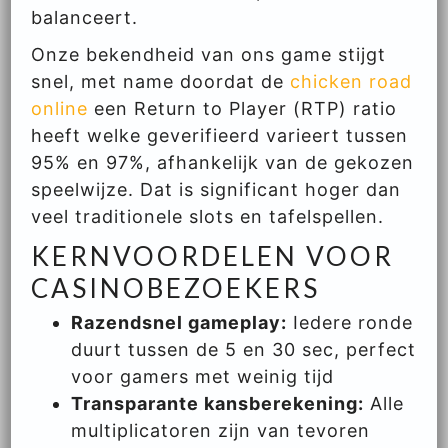
balanceert.
Onze bekendheid van ons game stijgt
snel, met name doordat de
chicken road
online
een Return to Player (RTP) ratio
heeft welke geverifieerd varieert tussen
95% en 97%, afhankelijk van de gekozen
speelwijze. Dat is significant hoger dan
veel traditionele slots en tafelspellen.
KERNVOORDELEN VOOR
CASINOBEZOEKERS
Razendsnel gameplay:
Iedere ronde
duurt tussen de 5 en 30 sec, perfect
voor gamers met weinig tijd
Transparante kansberekening:
Alle
multiplicatoren zijn van tevoren