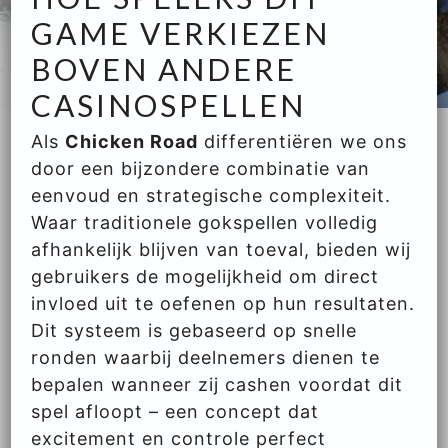
GAME VERKIEZEN
BOVEN ANDERE
CASINOSPELLEN
Als
Chicken Road
differentiëren we ons
door een bijzondere combinatie van
eenvoud en strategische complexiteit.
Waar traditionele gokspellen volledig
afhankelijk blijven van toeval, bieden wij
gebruikers de mogelijkheid om direct
invloed uit te oefenen op hun resultaten.
Dit systeem is gebaseerd op snelle
ronden waarbij deelnemers dienen te
bepalen wanneer zij cashen voordat dit
spel afloopt – een concept dat
excitement en controle perfect