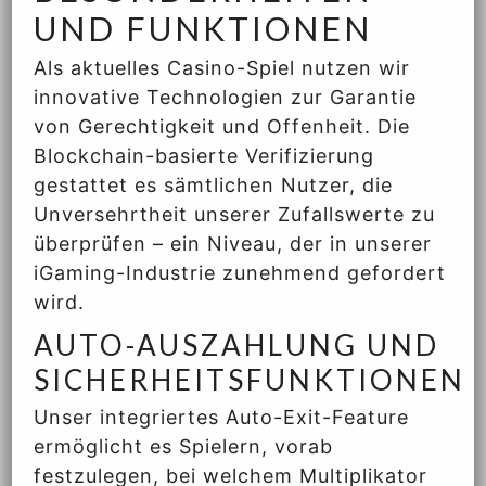
UND FUNKTIONEN
Als aktuelles Casino-Spiel nutzen wir
innovative Technologien zur Garantie
von Gerechtigkeit und Offenheit. Die
Blockchain-basierte Verifizierung
gestattet es sämtlichen Nutzer, die
Unversehrtheit unserer Zufallswerte zu
überprüfen – ein Niveau, der in unserer
iGaming-Industrie zunehmend gefordert
wird.
AUTO-AUSZAHLUNG UND
SICHERHEITSFUNKTIONEN
Unser integriertes Auto-Exit-Feature
ermöglicht es Spielern, vorab
festzulegen, bei welchem Multiplikator