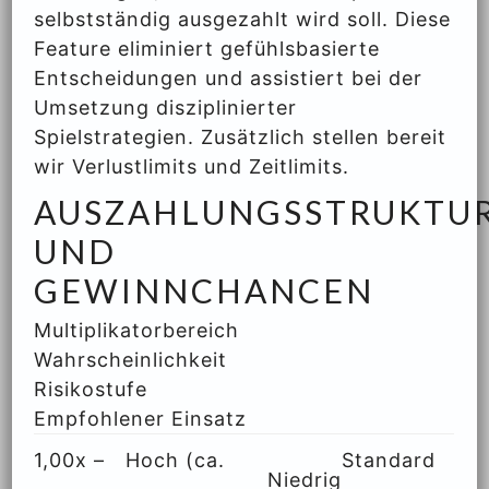
selbstständig ausgezahlt wird soll. Diese
Feature eliminiert gefühlsbasierte
Entscheidungen und assistiert bei der
Umsetzung disziplinierter
Spielstrategien. Zusätzlich stellen bereit
wir Verlustlimits und Zeitlimits.
AUSZAHLUNGSSTRUKTU
UND
GEWINNCHANCEN
Multiplikatorbereich
Wahrscheinlichkeit
Risikostufe
Empfohlener Einsatz
1,00x –
Hoch (ca.
Standard
Niedrig