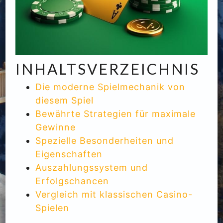
INHALTSVERZEICHNIS
Die moderne Spielmechanik von
diesem Spiel
Bewährte Strategien für maximale
Gewinne
Spezielle Besonderheiten und
Eigenschaften
Auszahlungssystem und
Erfolgschancen
Vergleich mit klassischen Casino-
Spielen