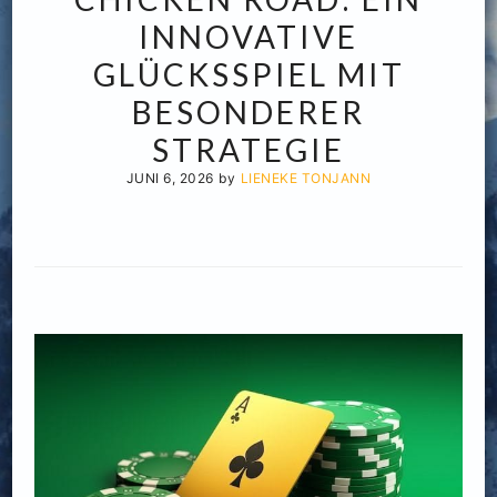
INNOVATIVE
GLÜCKSSPIEL MIT
BESONDERER
STRATEGIE
JUNI 6, 2026
by
LIENEKE TONJANN