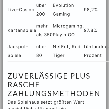
über
Evolution
Live-Casino
98,2%
200
Gaming
mehr
Microgaming,
Kartenspiele
97.8%
als 350
Play’n GO
Jackpot-
über
NetEnt, Red
fünfundne
Spiele
80
Tiger
Prozent
ZUVERLÄSSIGE PLUS
RASCHE
ZAHLUNGSMETHODEN
Das Spielhaus setzt größten Wert
hinsichtlich störungsfreie