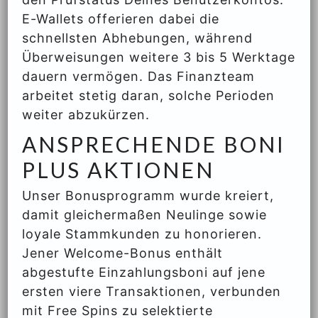
E-Wallets offerieren dabei die
schnellsten Abhebungen, während
Überweisungen weitere 3 bis 5 Werktage
dauern vermögen. Das Finanzteam
arbeitet stetig daran, solche Perioden
weiter abzukürzen.
ANSPRECHENDE BONI
PLUS AKTIONEN
Unser Bonusprogramm wurde kreiert,
damit gleichermaßen Neulinge sowie
loyale Stammkunden zu honorieren.
Jener Welcome-Bonus enthält
abgestufte Einzahlungsboni auf jene
ersten viere Transaktionen, verbunden
mit Free Spins zu selektierte