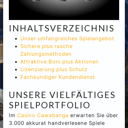
INHALTSVERZEICHNIS
Unser umfangreiches Spielangebot
Sichere plus rasche
Zahlungsmethoden
Attraktive Boni plus Aktionen
Lizenzierung plus Schutz
Fachkundiger Kundendienst
UNSERE VIELFÄLTIGES
SPIELPORTFOLIO
Im
Casino Cawabanga
erwarten Sie über
3.000 akkurat handverlesene Spiele