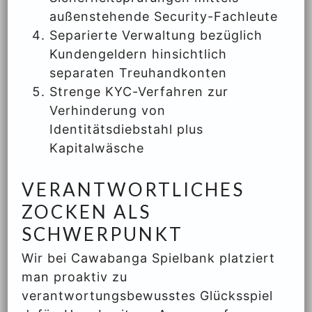
außenstehende Security-Fachleute
Separierte Verwaltung bezüglich
Kundengeldern hinsichtlich
separaten Treuhandkonten
Strenge KYC-Verfahren zur
Verhinderung von
Identitätsdiebstahl plus
Kapitalwäsche
VERANTWORTLICHES
ZOCKEN ALS
SCHWERPUNKT
Wir bei Cawabanga Spielbank platziert
man proaktiv zu
verantwortungsbewusstes Glücksspiel