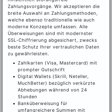
Zahlungsvorgänge. Wir akzeptieren die
breite Auswahl an Zahlungsmethoden,
welche ebenso traditionelle wie auch
moderne Konzepte umfassen. Alle
Überweisungen sind mit modernster
SSL-Chiffrierung abgesichert, zwecks
beste Schutz Ihrer vertraulichen Daten
zu gewährleisten.
Zahlkarten (Visa, Mastercard) mit
prompter Gutschrift
Digital Wallets (Skrill, Neteller,
MuchBetter) bezüglich verkürzte
Abhebungen während von 24
Stunden
Banküberweisung für
umfangreichere Summen mit