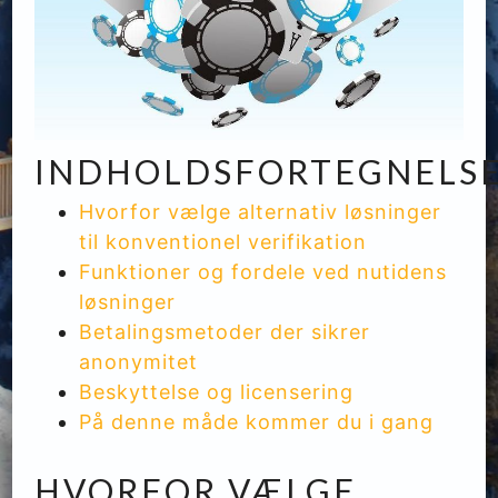
INDHOLDSFORTEGNELS
Hvorfor vælge alternativ løsninger
til konventionel verifikation
Funktioner og fordele ved nutidens
løsninger
Betalingsmetoder der sikrer
anonymitet
Beskyttelse og licensering
På denne måde kommer du i gang
HVORFOR VÆLGE