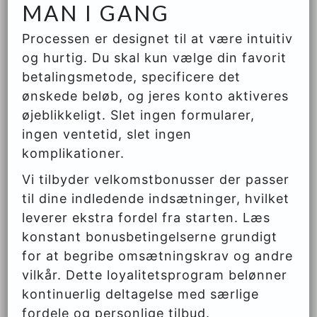
MAN I GANG
Processen er designet til at være intuitiv
og hurtig. Du skal kun vælge din favorit
betalingsmetode, specificere det
ønskede beløb, og jeres konto aktiveres
øjeblikkeligt. Slet ingen formularer,
ingen ventetid, slet ingen
komplikationer.
Vi tilbyder velkomstbonusser der passer
til dine indledende indsætninger, hvilket
leverer ekstra fordel fra starten. Læs
konstant bonusbetingelserne grundigt
for at begribe omsætningskrav og andre
vilkår. Dette loyalitetsprogram belønner
kontinuerlig deltagelse med særlige
fordele og personlige tilbud.