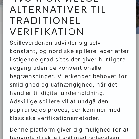
ALTERNATIVER TIL
TRADITIONEL
VERIFIKATION
Spilleverdenen udvikler sig selv
konstant, og nordiske spillere leder efter
i stigende grad sites der giver hurtigere
adgang uden de konventionelle
begrænsninger. Vi erkender behovet for
smidighed og uafhængighed, når det
handler til digital underholdning.
Adskillige spillere vil at undgå den
papirarbejds proces, der kommer med
klassiske verifikationsmetoder.
Denne platform giver dig mulighed for at
begynde direkte i spil med oplevelsen.