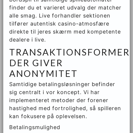
finder du et varieret udvalg der matcher
alle smag. Live forhandler sektionen
tilfører autentisk casino-atmosfære
direkte til jeres skærm med kompetente
dealere i live.
TRANSAKTIONSFORMER
DER GIVER
ANONYMITET
Samtidige betalingsløsninger befinder
sig centralt i vor koncept. Vi har
implementeret metoder der forener
hastighed med fortrolighed, så spilleren
kan fokusere på oplevelsen.
Betalingsmulighed