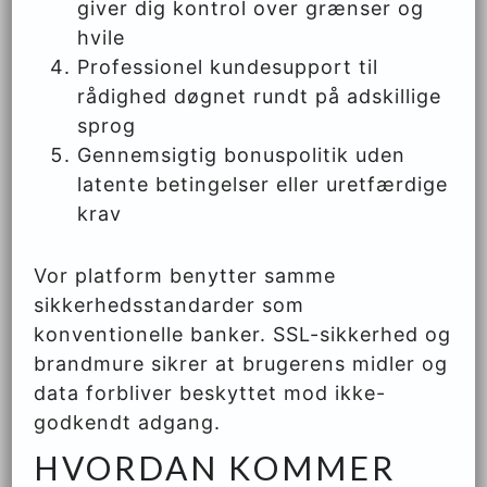
giver dig kontrol over grænser og
hvile
Professionel kundesupport til
rådighed døgnet rundt på adskillige
sprog
Gennemsigtig bonuspolitik uden
latente betingelser eller uretfærdige
krav
Vor platform benytter samme
sikkerhedsstandarder som
konventionelle banker. SSL-sikkerhed og
brandmure sikrer at brugerens midler og
data forbliver beskyttet mod ikke-
godkendt adgang.
HVORDAN KOMMER