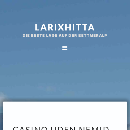
Spring
Door
naar
naar
de
de
LARIXHITTA
hoofdnavigatie
hoofd
inhoud
DIE BESTE LAGE AUF DER BETTMERALP
CASINO UDEN NEMID –