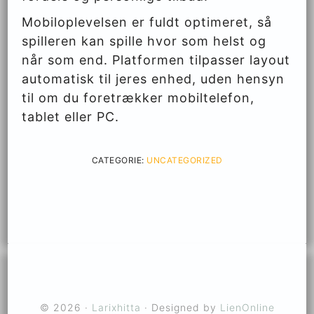
Mobiloplevelsen er fuldt optimeret, så
spilleren kan spille hvor som helst og
når som end. Platformen tilpasser layout
automatisk til jeres enhed, uden hensyn
til om du foretrækker mobiltelefon,
tablet eller PC.
CATEGORIE:
UNCATEGORIZED
© 2026 ·
Larixhitta
· Designed by
LienOnline