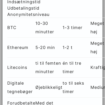
Indsætningstid
Udbetalingstid
Anonymitetsniveau
10-30
Meget
BTC
1-3 timer
minutter
høj
Meget
Ethereum
5-20 min
1-2 t
høj
ti til femten
én til tre
Litecoins
Krafti
minutter
timer
Digitale
to til seks
Øjeblikkeligt
Mediu
tegnebøger
timer
Forudbetalte
Med det