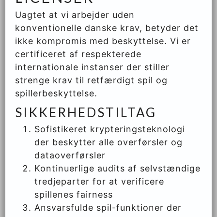
Uagtet at vi arbejder uden
konventionelle danske krav, betyder det
ikke kompromis med beskyttelse. Vi er
certificeret af respekterede
internationale instanser der stiller
strenge krav til retfærdigt spil og
spillerbeskyttelse.
SIKKERHEDSTILTAG
Sofistikeret krypteringsteknologi
der beskytter alle overførsler og
dataoverførsler
Kontinuerlige audits af selvstændige
tredjeparter for at verificere
spillenes fairness
Ansvarsfulde spil-funktioner der