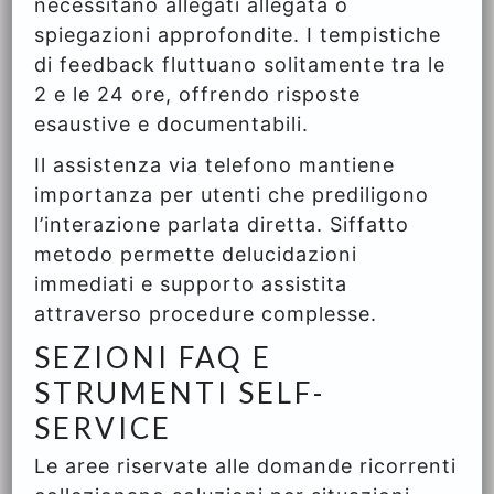
necessitano allegati allegata o
spiegazioni approfondite. I tempistiche
di feedback fluttuano solitamente tra le
2 e le 24 ore, offrendo risposte
esaustive e documentabili.
Il assistenza via telefono mantiene
importanza per utenti che prediligono
l’interazione parlata diretta. Siffatto
metodo permette delucidazioni
immediati e supporto assistita
attraverso procedure complesse.
SEZIONI FAQ E
STRUMENTI SELF-
SERVICE
Le aree riservate alle domande ricorrenti