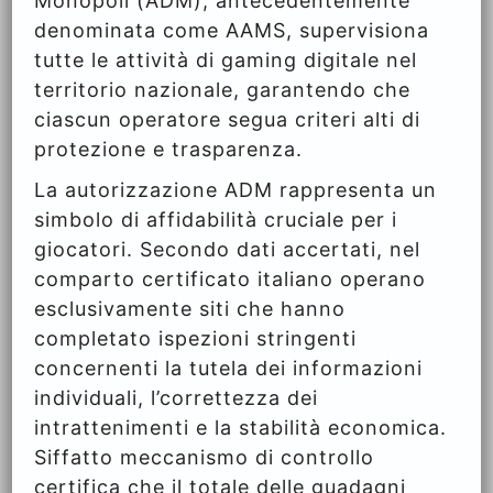
Monopoli (ADM), antecedentemente
denominata come AAMS, supervisiona
tutte le attività di gaming digitale nel
territorio nazionale, garantendo che
ciascun operatore segua criteri alti di
protezione e trasparenza.
La autorizzazione ADM rappresenta un
simbolo di affidabilità cruciale per i
giocatori. Secondo dati accertati, nel
comparto certificato italiano operano
esclusivamente siti che hanno
completato ispezioni stringenti
concernenti la tutela dei informazioni
individuali, l’correttezza dei
intrattenimenti e la stabilità economica.
Siffatto meccanismo di controllo
certifica che il totale delle guadagni