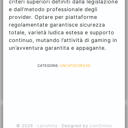
criteri superiori definiti dalla legislazione
e dall’metodo professionale degli
provider. Optare per piattaforme
regolamentate garantisce sicurezza
totale, varietà ludica estesa e supporto
continuo, mutando l’attività di gaming in
un’avventura garantita e appagante.
CATEGORIE:
UNCATEGORIZED
© 2026 ·
Larixhitta
· Designed by
LienOnline