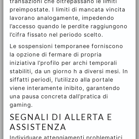
transazioni che oltrepassano le limiti
preimpostate. I limiti di mancata vincita
lavorano analogamente, impedendo
l’accesso quando le perdite raggiungono
l’cifra fissato nel periodo scelto.
Le sospensioni temporanee forniscono
la opzione di fermare di propria
iniziativa l’profilo per archi temporali
stabiliti, da un giorno h a diversi mesi. In
siffatti periodi, l’utilizzo alla portale
viene interamente inibito, garantendo
una pausa concreta dall’pratica di
gaming.
SEGNALI DI ALLERTA E
ASSISTENZA
Individuare atteggiamenti problematici