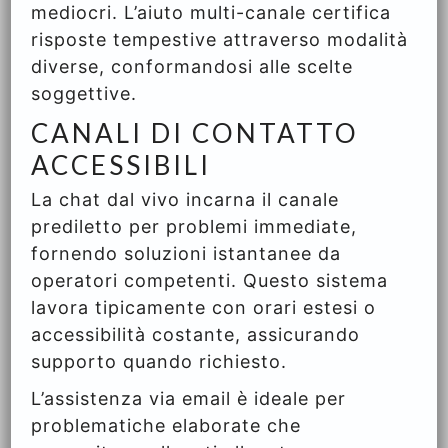
mediocri. L’aiuto multi-canale certifica
risposte tempestive attraverso modalità
diverse, conformandosi alle scelte
soggettive.
CANALI DI CONTATTO
ACCESSIBILI
La chat dal vivo incarna il canale
prediletto per problemi immediate,
fornendo soluzioni istantanee da
operatori competenti. Questo sistema
lavora tipicamente con orari estesi o
accessibilità costante, assicurando
supporto quando richiesto.
L’assistenza via email è ideale per
problematiche elaborate che