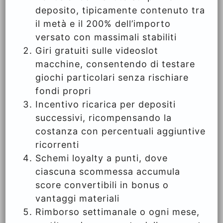
deposito, tipicamente contenuto tra
il metà e il 200% dell’importo
versato con massimali stabiliti
Giri gratuiti sulle videoslot
macchine, consentendo di testare
giochi particolari senza rischiare
fondi propri
Incentivo ricarica per depositi
successivi, ricompensando la
costanza con percentuali aggiuntive
ricorrenti
Schemi loyalty a punti, dove
ciascuna scommessa accumula
score convertibili in bonus o
vantaggi materiali
Rimborso settimanale o ogni mese,