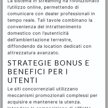
La sistema in streaming ha rivoluzionato
l’utilizzo online, permettendo di
comunicare con dealer professionali in
tempo reale. Tali tavole combinano la
convenienza del intrattenimento
domestico con l’autenticità
dell’ambientazione terrestre,
diffondendo da location dedicati con
attrezzatura avanzato.
STRATEGIE BONUS E
BENEFICI PER I
UTENTI
Le siti concorrenziali utilizzano
meccanismi promozionali complessi per
acquisire e mantenere la utenza.