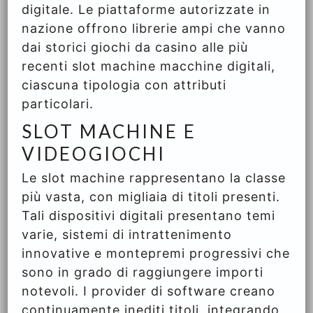
digitale. Le piattaforme autorizzate in
nazione offrono librerie ampi che vanno
dai storici giochi da casino alle più
recenti slot machine macchine digitali,
ciascuna tipologia con attributi
particolari.
SLOT MACHINE E
VIDEOGIOCHI
Le slot machine rappresentano la classe
più vasta, con migliaia di titoli presenti.
Tali dispositivi digitali presentano temi
varie, sistemi di intrattenimento
innovative e montepremi progressivi che
sono in grado di raggiungere importi
notevoli. I provider di software creano
continuamente inediti titoli, integrando