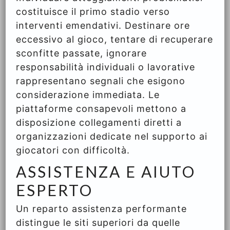
costituisce il primo stadio verso
interventi emendativi. Destinare ore
eccessivo al gioco, tentare di recuperare
sconfitte passate, ignorare
responsabilità individuali o lavorative
rappresentano segnali che esigono
considerazione immediata. Le
piattaforme consapevoli mettono a
disposizione collegamenti diretti a
organizzazioni dedicate nel supporto ai
giocatori con difficoltà.
ASSISTENZA E AIUTO
ESPERTO
Un reparto assistenza performante
distingue le siti superiori da quelle