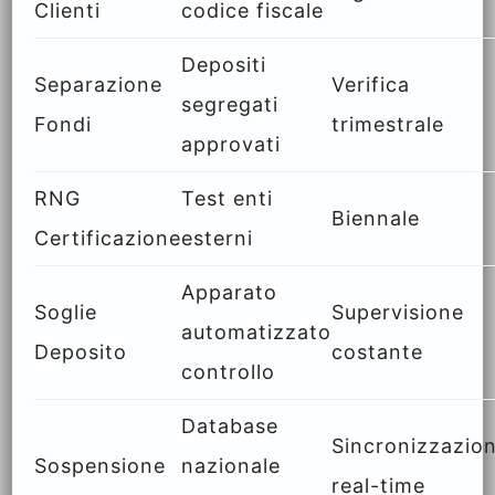
Clienti
codice fiscale
Depositi
Separazione
Verifica
segregati
Fondi
trimestrale
approvati
RNG
Test enti
Biennale
Certificazione
esterni
Apparato
Soglie
Supervisione
automatizzato
Deposito
costante
controllo
Database
Sincronizzazio
Sospensione
nazionale
real-time