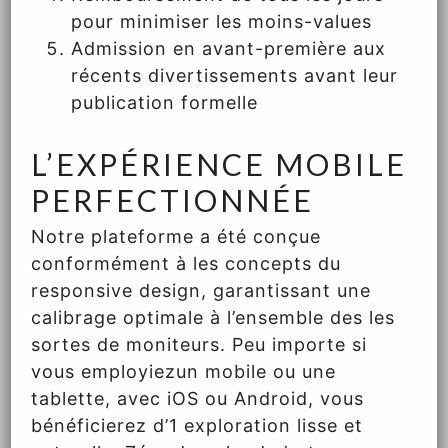
pour minimiser les moins-values
Admission en avant-première aux
récents divertissements avant leur
publication formelle
L’EXPÉRIENCE MOBILE
PERFECTIONNÉE
Notre plateforme a été conçue
conformément à les concepts du
responsive design, garantissant une
calibrage optimale à l’ensemble des les
sortes de moniteurs. Peu importe si
vous employiezun mobile ou une
tablette, avec iOS ou Android, vous
bénéficierez d’1 exploration lisse et