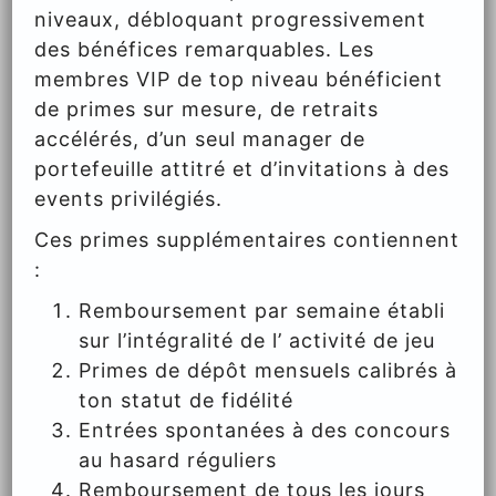
niveaux, débloquant progressivement
des bénéfices remarquables. Les
membres VIP de top niveau bénéficient
de primes sur mesure, de retraits
accélérés, d’un seul manager de
portefeuille attitré et d’invitations à des
events privilégiés.
Ces primes supplémentaires contiennent
:
Remboursement par semaine établi
sur l’intégralité de l’ activité de jeu
Primes de dépôt mensuels calibrés à
ton statut de fidélité
Entrées spontanées à des concours
au hasard réguliers
Remboursement de tous les jours