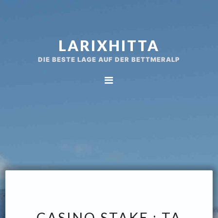
Spring
Door
naar
naar
de
de
LARIXHITTA
hoofdnavigatie
hoofd
inhoud
DIE BESTE LAGE AUF DER BETTMERALP
CASINO STAKE : TA