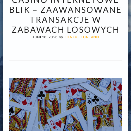
BLIK – ZAAWANSOWANE
TRANSAKCJE W
ZABAWACH LOSOWYCH
JUNI 26, 2026
by
LIENEKE TONJANN