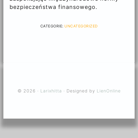
bezpieczeństwa finansowego.
CATEGORIE:
UNCATEGORIZED
© 2026 ·
Larixhitta
· Designed by
LienOnline