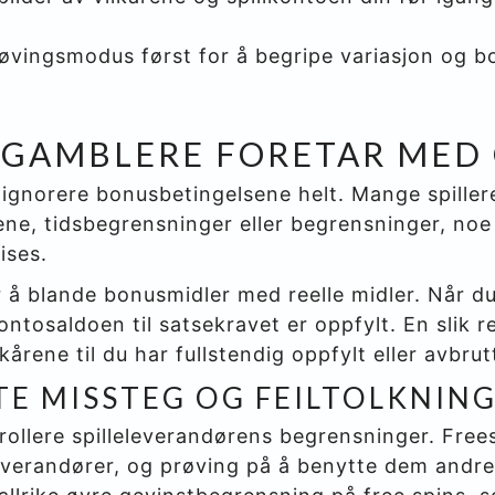
øvingsmodus først for å begripe variasjon og 
 GAMBLERE FORETAR MED 
 ignorere bonusbetingelsene helt. Mange spillere
e, tidsbegrensninger eller begrensninger, noe 
ises.
er å blande bonusmidler med reelle midler. Når d
ntosaldoen til satsekravet er oppfylt. En slik r
kårene til du har fullstendig oppfylt eller avbru
TE MISSTEG OG FEILTOLKNIN
llere spilleleverandørens begrensninger. Freespi
everandører, og prøving på å benytte dem andre t