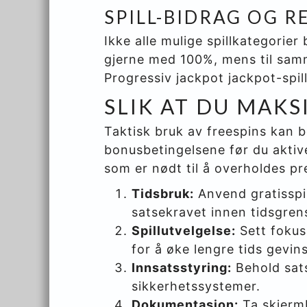
SPILL-BIDRAG OG R
Ikke alle mulige spillkategorier
gjerne med 100%, mens til samme
Progressiv jackpot jackpot-spill
SLIK AT DU MAK
Taktisk bruk av freespins kan b
bonusbetingelsene før du aktive
som er nødt til å overholdes pre
Tidsbruk:
Anvend gratisspinn
satsekravet innen tidsgrens
Spillutvelgelse:
Sett fokus
for å øke lengre tids gevi
Innsatsstyring:
Behold sats
sikkerhetssystemer.
Dokumentasjon:
Ta skjermb