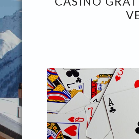
CASINO GRAT
V