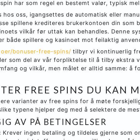
spin har som regel en bestemt valør, typisk mel
ns hos oss, igangsettes de automatisk eller man
sse spillene krediteres brukerkontoen din som
sinoets vilkår før uttak kan behandles. Denne s
ner både spillere og kasinoet mot feilaktig anven
inoer/bonuser-free-spins/
tilbyr vi kontinuerlig fr
som del av vår forpliktelse til å tilby ekstra v
mfang og vilkår, men målet er alltid samme: å f
TER FREE SPINS DU KAN 
lere varianter av free spins for å møte forskjel
like typene hjelper deg med å selektere de mes
IG AV PÅ BETINGELSER
:
Krever ingen betaling og tildeles gjerne som o