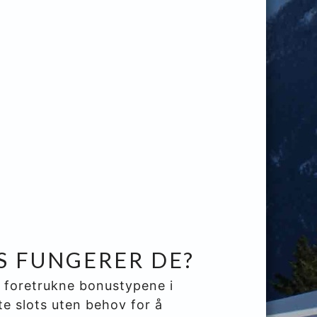
S FUNGERER DE?
t foretrukne bonustypene i
te slots uten behov for å