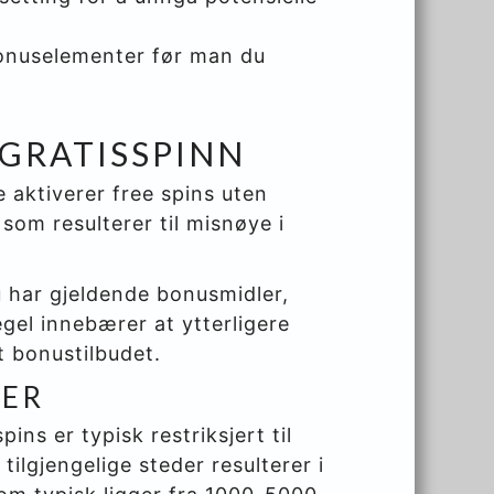
bonuselementer før man du
GRATISSPINN
 aktiverer free spins uten
som resulterer til misnøye i
u har gjeldende bonusmidler,
egel innebærer at ytterligere
tt bonustilbudet.
GER
ns er typisk restriksjert til
ilgjengelige steder resulterer i