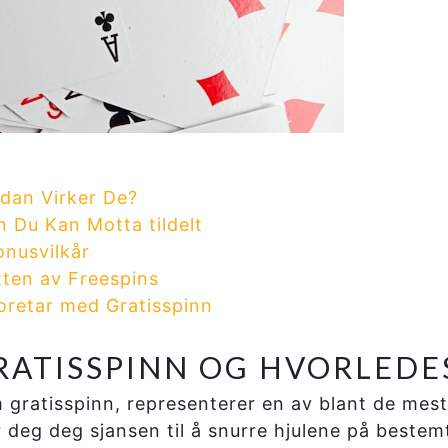
rdan Virker De?
n Du Kan Motta tildelt
onusvilkår
tten av Freespins
oretar med Gratisspinn
GRATISSPINN OG HVORLEDE
 gratisspinn, representerer en av blant de mes
r deg deg sjansen til å snurre hjulene på bestem