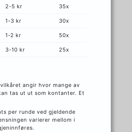
2-5 kr
35x
1-3 kr
30x
1-2 kr
50x
3-10 kr
25x
t vilkåret angir hvor mange av
an tas ut ut som kontanter. Et
ats per runde ved gjeldende
ensningen varierer mellom i
gjeninnføres.