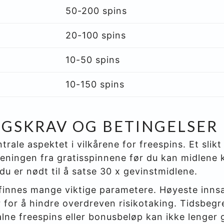
50-200 spins
20-100 spins
10-50 spins
10-150 spins
GSKRAV OG BETINGELSER
rale aspektet i vilkårene for freespins. Et slik
eningen fra gratisspinnene før du kan midlene k
u er nødt til å satse 30 x gevinstmidlene.
finnes mange viktige parametere. Høyeste inns
 for å hindre overdreven risikotaking. Tidsbegr
lne freespins eller bonusbeløp kan ikke lenger 