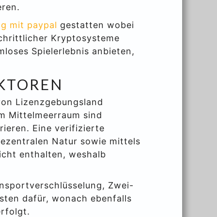
eren.
ng mit paypal
gestatten wobei
chrittlicher Kryptosysteme
mloses Spielerlebnis anbieten,
KTOREN
 von Lizenzgebungsland
m Mittelmeerraum sind
eren. Eine verifizierte
ezentralen Natur sowie mittels
icht enthalten, weshalb
ansportverschlüsselung, Zwei-
sten dafür, wonach ebenfalls
rfolgt.