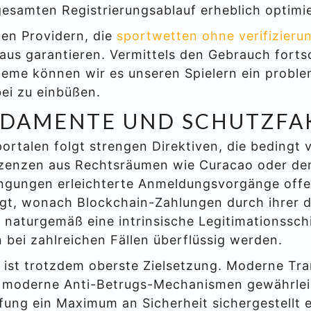
esamten Registrierungsablauf erheblich optimi
den Providern, die
sportwetten ohne verifizieru
aus garantieren. Vermittels den Gebrauch forts
steme können wir es unseren Spielern ein proble
ei zu einbüßen.
NDAMENTE UND SCHUTZFA
ortalen folgt strengen Direktiven, die bedingt
Lizenzen aus Rechtsräumen wie Curacao oder de
ingungen erleichterte Anmeldungsvorgänge offeri
gt, wonach Blockchain-Zahlungen durch ihrer d
 naturgemäß eine intrinsische Legitimationssch
 bei zahlreichen Fällen überflüssig werden.
 ist trotzdem oberste Zielsetzung. Moderne Tr
e moderne Anti-Betrugs-Mechanismen gewährlei
üfung ein Maximum an Sicherheit sichergestellt e