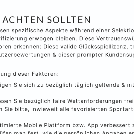
R ACHTEN SOLLTEN
ssen spezifische Aspekte während einer Selekt
ifizierung erwogen bleiben. Diese Vertrauenswür
en erkennen: Diese valide Glücksspiellizenz, 
tzerbewertungen & dieser prompter Kundensupp
fung dieser Faktoren:
gen Sie sich zu bezüglich täglich geltende & m
sen Sie bezüglich faire Wettanforderungen frei
n Sie bitte, inwieweit alle favorisierten Sportar
timierte Mobile Plattform bzw. App verbessert 
üfen man fest, wie die persönlichen Angaben 