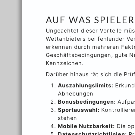
AUF WAS SPIELE
Ungeachtet dieser Vorteile mü
Wettanbieters bei fehlender Ver
erkennen durch mehreren Faktor
Geschäftsbedingungen, gute Nu
Kennzeichen.
Darüber hinaus rät sich die Prü
Auszahlungslimits:
Erkundi
Abhebungen
Bonusbedingungen:
Aufpas
Sportauswahl:
Kontrolliere
stehen
Mobile Nutzbarkeit:
Die op
Datenschutzrichtlinien:
Pr