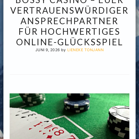
VERTRAUENSWÜRDIGER
ANSPRECHPARTNER
FÜR HOCHWERTIGES
ONLINE-GLÜCKSSPIEL
JUNI 9, 2026
by
LIENEKE TONJANN