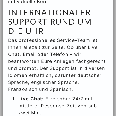
individuelle Boni.
INTERNATIONALER
SUPPORT RUND UM
DIE UHR
Das professionelles Service-Team ist
Ihnen allezeit zur Seite. Ob über Live
Chat, Email oder Telefon – wir
beantworten Eure Anliegen fachgerecht
und prompt. Der Support ist in diversen
Idiomen erhältlich, darunter deutscher
Sprache, englischer Sprache,
Französisch und Spanisch.
Live Chat:
Erreichbar 24/7 mit
mittlerer Response-Zeit von sub
zwei Min.