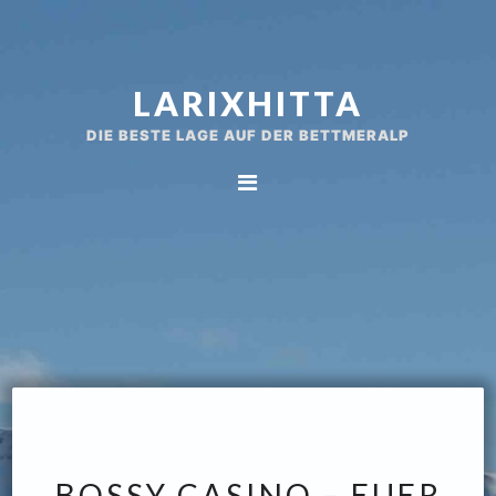
Spring
Door
naar
naar
de
de
LARIXHITTA
hoofdnavigatie
hoofd
inhoud
DIE BESTE LAGE AUF DER BETTMERALP
BOSSY CASINO – EUER