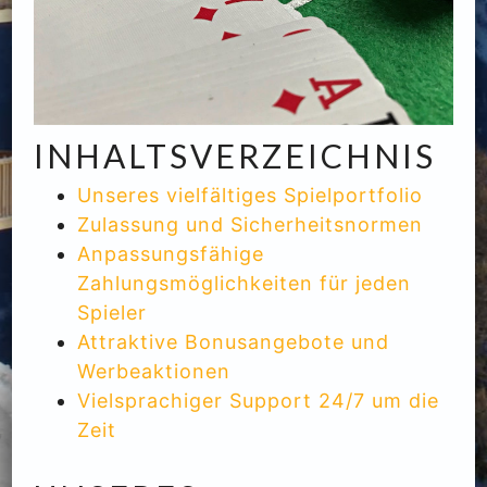
INHALTSVERZEICHNIS
Unseres vielfältiges Spielportfolio
Zulassung und Sicherheitsnormen
Anpassungsfähige
Zahlungsmöglichkeiten für jeden
Spieler
Attraktive Bonusangebote und
Werbeaktionen
Vielsprachiger Support 24/7 um die
Zeit