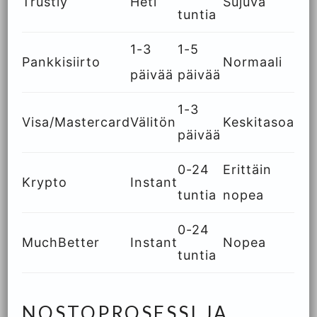
Trustly
Heti
Sujuva
tuntia
1-3
1-5
Pankkisiirto
Normaali
päivää
päivää
1-3
Visa/Mastercard
Välitön
Keskitasoa
päivää
0-24
Erittäin
Krypto
Instant
tuntia
nopea
0-24
MuchBetter
Instant
Nopea
tuntia
NOSTOPROSESSI JA