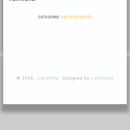
CATEGORIE:
UNCATEGORIZED
© 2026 ·
Larixhitta
· Designed by
LienOnline