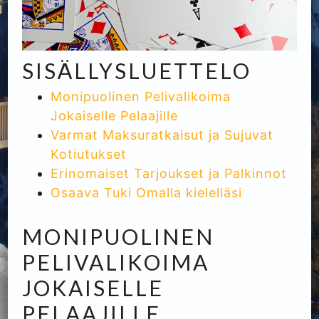
SISÄLLYSLUETTELO
Monipuolinen Pelivalikoima
Jokaiselle Pelaajille
Varmat Maksuratkaisut ja Sujuvat
Kotiutukset
Erinomaiset Tarjoukset ja Palkinnot
Osaava Tuki Omalla kielelläsi
MONIPUOLINEN
PELIVALIKOIMA
JOKAISELLE
PELAAJILLE