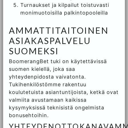
Turnaukset ja kilpailut toistuvasti
monimuotoisilla palkintopooleilla
AMMATTITAITOINEN
ASIAKASPALVELU
SUOMEKSI
BoomerangBet tuki on käytettävissä
suomen kielellä, joka saa
yhteydenpidosta vaivatonta.
Tukihenkilöstömme rakentuu
koulutetuista asiantuntijoista, ketkä ovat
valmiita avustamaan kaikissa
kysymyksissä teknisistä ongelmista
bonusehtoihin.
YHTEYDENOTTOKANAVAM