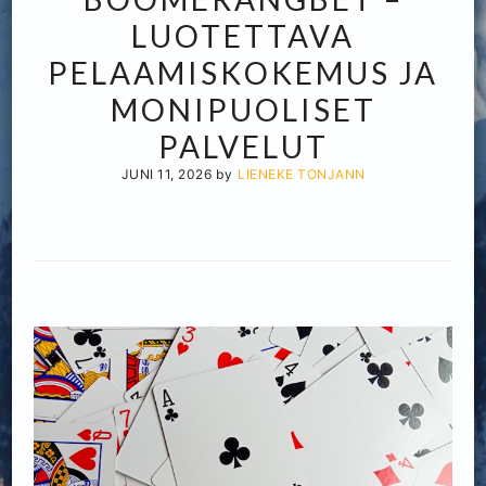
LUOTETTAVA
PELAAMISKOKEMUS JA
MONIPUOLISET
PALVELUT
JUNI 11, 2026
by
LIENEKE TONJANN