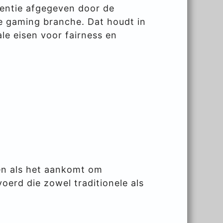
icentie afgegeven door de
e gaming branche. Dat houdt in
e eisen voor fairness en
den als het aankomt om
oerd die zowel traditionele als