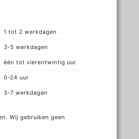
1 tot 2 werkdagen
3-5 werkdagen
één tot vierentwintig uur
0-24 uur
3-7 werkdagen
en. Wij gebruiken geen