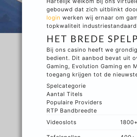
Hartelijk welkom bij ons virtu
gebouwd dat zich uitblinkt doo
login
werken wij ernaar om gam
topkwaliteit industriestandaard
HET BREDE SPEL
Bij ons casino heeft we grondi
bedient. Dit aanbod bevat uit 
Gaming, Evolution Gaming en 
toegang krijgen tot de nieuwste
Spelcategorie
Aantal Titels
Populaire Providers
RTP Bandbreedte
Videoslots
1800