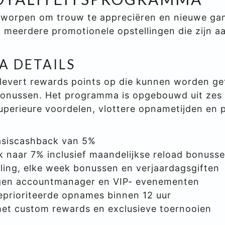
ntworpen om trouw te appreciëren en nieuwe gam
 meerdere promotionele opstellingen die zijn a
 DETAILS
levert rewards points op die kunnen worden get
bonussen. Het programma is opgebouwd uit zes 
superieure voordelen, vlottere opnametijden en 
asiscashback van 5%
k naar 7% inclusief maandelijkse reload bonuss
ling, elke week bonussen en verjaardagsgiften
eigen accountmanager en VIP- evenementen
prioriteerde opnames binnen 12 uur
 met custom rewards en exclusieve toernooien