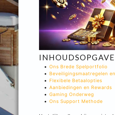
INHOUDSOPGAVE
Ons Brede Spelportfolio
Beveiligingsmaatregelen e
Flexibele Betaalopties
Aanbiedingen en Rewards
Gaming Onderweg
Ons Support Methode