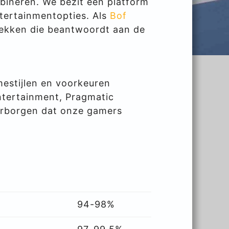
bineren. We bezit een platform
ntertainmentopties. Als
Bof
rekken die beantwoordt aan de
mestijlen en voorkeuren
Entertainment, Pragmatic
arborgen dat onze gamers
94-98%