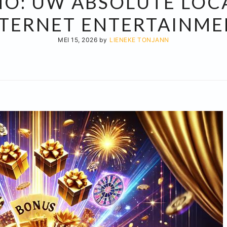
NO: UW ABSOLUTE LOC
NTERNET ENTERTAINME
MEI 15, 2026
by
LIENEKE TONJANN