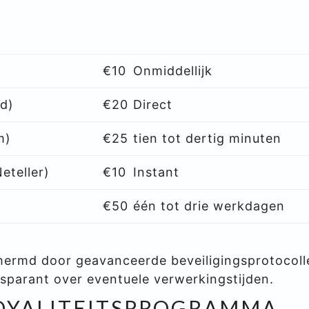
€10
Onmiddellijk
rd)
€20
Direct
m)
€25
tien tot dertig minuten
eteller)
€10
Instant
€50
één tot drie werkdagen
hermd door geavanceerde beveiligingsprotocoll
nsparant over eventuele verwerkingstijden.
LOYALITEITSPROGRAMMA