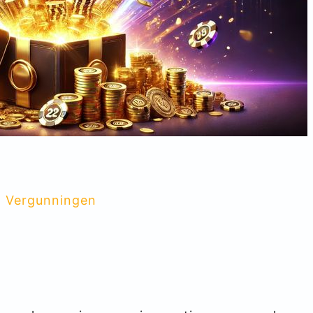
n Vergunningen