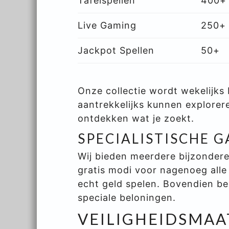
Tafelspellen
400+
Live Gaming
250+
Jackpot Spellen
50+
Onze collectie wordt wekelijks 
aantrekkelijks kunnen explorer
ontdekken wat je zoekt.
SPECIALISTISCHE 
Wij bieden meerdere bijzondere
gratis modi voor nagenoeg alle
echt geld spelen. Bovendien b
speciale beloningen.
VEILIGHEIDSMA