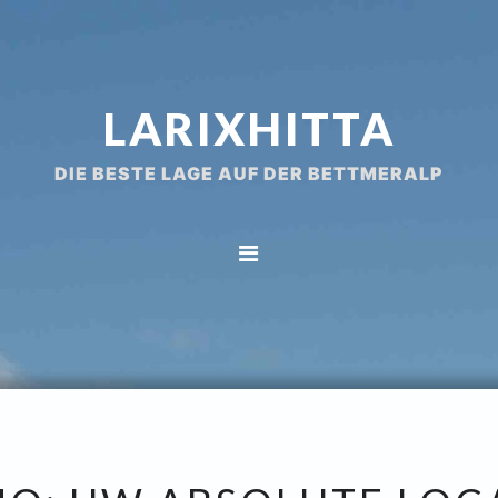
LARIXHITTA
DIE BESTE LAGE AUF DER BETTMERALP