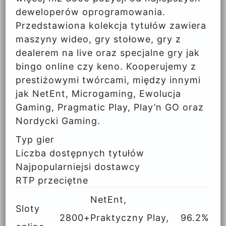
deweloperów oprogramowania.
Przedstawiona kolekcja tytułów zawiera
maszyny wideo, gry stołowe, gry z
dealerem na live oraz specjalne gry jak
bingo online czy keno. Kooperujemy z
prestiżowymi twórcami, między innymi
jak NetEnt, Microgaming, Ewolucja
Gaming, Pragmatic Play, Play’n GO oraz
Nordycki Gaming.
Typ gier
Liczba dostępnych tytułów
Najpopularniejsi dostawcy
RTP przeciętne
NetEnt,
Sloty
2800+
Praktyczny Play,
96.2%