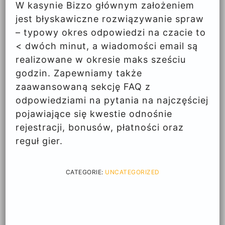
W kasynie Bizzo głównym założeniem
jest błyskawiczne rozwiązywanie spraw
– typowy okres odpowiedzi na czacie to
< dwóch minut, a wiadomości email są
realizowane w okresie maks sześciu
godzin. Zapewniamy także
zaawansowaną sekcję FAQ z
odpowiedziami na pytania na najczęściej
pojawiające się kwestie odnośnie
rejestracji, bonusów, płatności oraz
reguł gier.
CATEGORIE:
UNCATEGORIZED