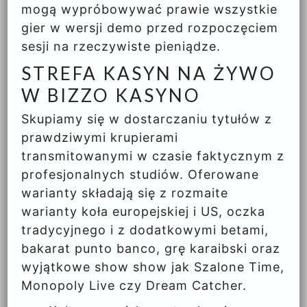
mogą wypróbowywać prawie wszystkie
gier w wersji demo przed rozpoczęciem
sesji na rzeczywiste pieniądze.
STREFA KASYN NA ŻYWO
W BIZZO KASYNO
Skupiamy się w dostarczaniu tytułów z
prawdziwymi krupierami
transmitowanymi w czasie faktycznym z
profesjonalnych studiów. Oferowane
warianty składają się z rozmaite
warianty koła europejskiej i US, oczka
tradycyjnego i z dodatkowymi betami,
bakarat punto banco, grę karaibski oraz
wyjątkowe show show jak Szalone Time,
Monopoly Live czy Dream Catcher.