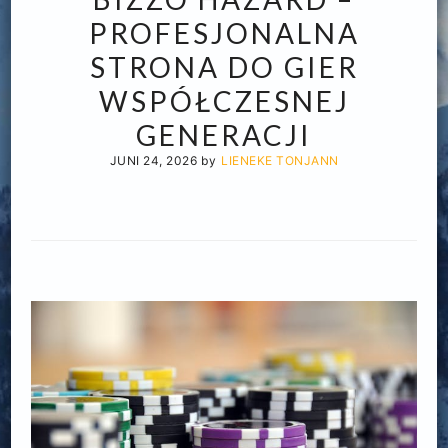
PROFESJONALNA
STRONA DO GIER
WSPÓŁCZESNEJ
GENERACJI
JUNI 24, 2026
by
LIENEKE TONJANN