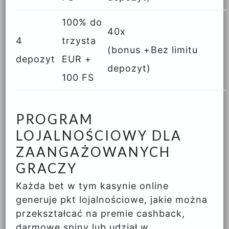
100% do
40x
4
trzysta
(bonus +
Bez limitu
depozyt
EUR +
depozyt)
100 FS
PROGRAM
LOJALNOŚCIOWY DLA
ZAANGAŻOWANYCH
GRACZY
Każda bet w tym kasynie online
generuje pkt lojalnościowe, jakie można
przekształcać na premie cashback,
darmowe spiny lub udział w