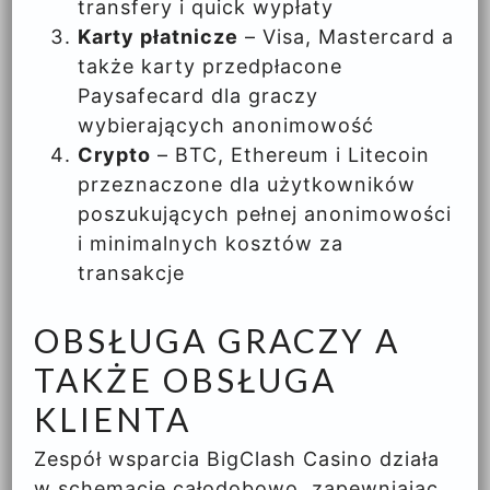
transfery i quick wypłaty
Karty płatnicze
– Visa, Mastercard a
także karty przedpłacone
Paysafecard dla graczy
wybierających anonimowość
Crypto
– BTC, Ethereum i Litecoin
przeznaczone dla użytkowników
poszukujących pełnej anonimowości
i minimalnych kosztów za
transakcje
OBSŁUGA GRACZY A
TAKŻE OBSŁUGA
KLIENTA
Zespół wsparcia BigClash Casino działa
w schemacie całodobowo, zapewniając