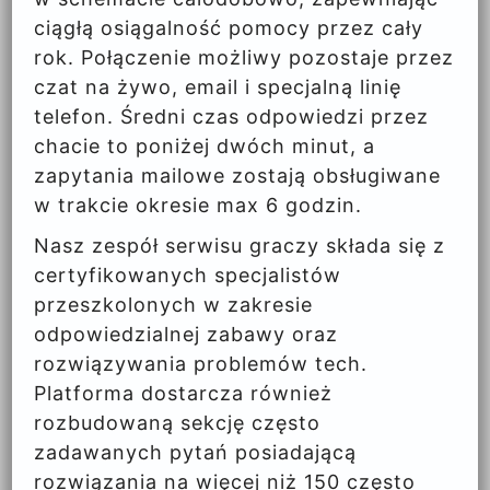
ciągłą osiągalność pomocy przez cały
rok. Połączenie możliwy pozostaje przez
czat na żywo, email i specjalną linię
telefon. Średni czas odpowiedzi przez
chacie to poniżej dwóch minut, a
zapytania mailowe zostają obsługiwane
w trakcie okresie max 6 godzin.
Nasz zespół serwisu graczy składa się z
certyfikowanych specjalistów
przeszkolonych w zakresie
odpowiedzialnej zabawy oraz
rozwiązywania problemów tech.
Platforma dostarcza również
rozbudowaną sekcję często
zadawanych pytań posiadającą
rozwiązania na więcej niż 150 często