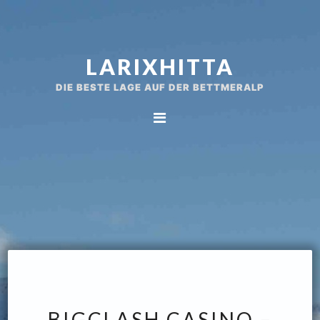
Spring
Door
naar
naar
de
de
LARIXHITTA
hoofdnavigatie
hoofd
inhoud
DIE BESTE LAGE AUF DER BETTMERALP
BIGCLASH CASINO –