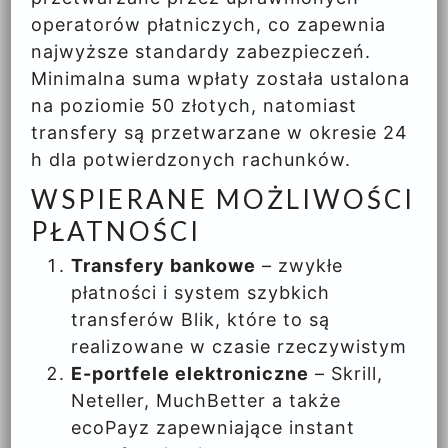
operatorów płatniczych, co zapewnia
najwyższe standardy zabezpieczeń.
Minimalna suma wpłaty została ustalona
na poziomie 50 złotych, natomiast
transfery są przetwarzane w okresie 24
h dla potwierdzonych rachunków.
WSPIERANE MOŻLIWOŚCI
PŁATNOŚCI
Transfery bankowe
– zwykłe
płatności i system szybkich
transferów Blik, które to są
realizowane w czasie rzeczywistym
E-portfele elektroniczne
– Skrill,
Neteller, MuchBetter a także
ecoPayz zapewniające instant