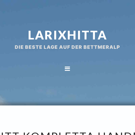
LARIXHITTA
DIE BESTE LAGE AUF DER BETTMERALP