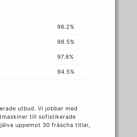
96.2%
98.5%
97.8%
94.5%
erade utbud. Vi jobbar med
tmaskiner till sofistikerade
älva uppemot 30 fräscha titlar,