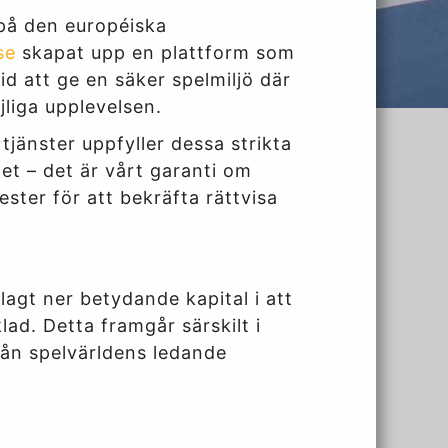
 på den européiska
se
skapat upp en plattform som
vid att ge en säker spelmiljö där
jliga upplevelsen.
 tjänster uppfyller dessa strikta
et – det är vårt garanti om
ster för att bekräfta rättvisa
R
lagt ner betydande kapital i att
ad. Detta framgår särskilt i
rån spelvärldens ledande