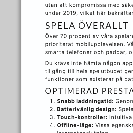
utan att kompromissa med säker
under 2019, vilket här bekräft
SPELA ÖVERALLT
Över 70 procent av våra spelare 
prioriterat mobilupplevelsen. V
smarta telefoner och paddar, o
Du krävs inte hämta någon app 
tillgång till hela spelutbudet 
funktioner som existerar på da
OPTIMERAD PREST
Snabb laddningstid:
Genoms
Batterivänlig design:
Spele
Touch-kontroller:
Intuitiva
Offline-läge:
Vissa egenska