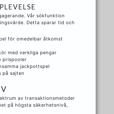
PLEVELSE
ngagerande. Vår sökfunktion
lningsvärde. Detta sparar tid och
spel för omedelbar åtkomst
 kör med verkliga pengar
 prispooler
ensamma jackpottspel
 på sajten
IV
 spektrum av transaktionsmetoder
het på högsta säkerhetsnivå,