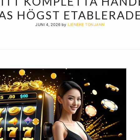
DITT KOMPLETTA HANDB
AS HÖGST ETABLERADE
JUNI 4, 2026
by
LIENEKE TONJANN