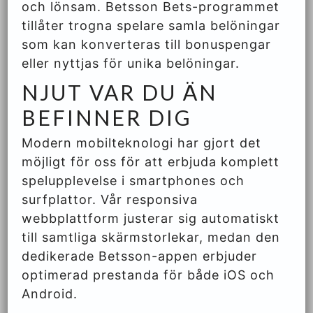
och lönsam. Betsson Bets-programmet
tillåter trogna spelare samla belöningar
som kan konverteras till bonuspengar
eller nyttjas för unika belöningar.
NJUT VAR DU ÄN
BEFINNER DIG
Modern mobilteknologi har gjort det
möjligt för oss för att erbjuda komplett
spelupplevelse i smartphones och
surfplattor. Vår responsiva
webbplattform justerar sig automatiskt
till samtliga skärmstorlekar, medan den
dedikerade Betsson-appen erbjuder
optimerad prestanda för både iOS och
Android.