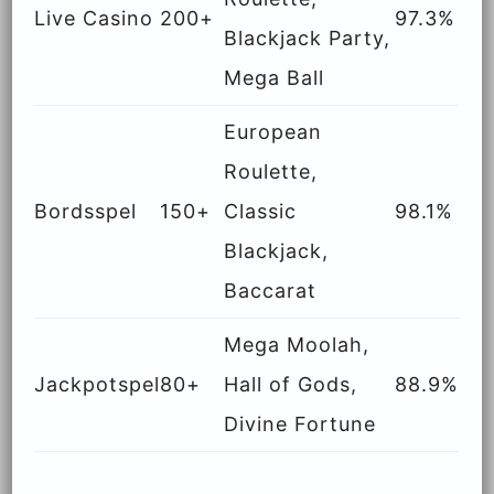
Live Casino
200+
97.3%
Blackjack Party,
Mega Ball
European
Roulette,
Bordsspel
150+
Classic
98.1%
Blackjack,
Baccarat
Mega Moolah,
Jackpotspel
80+
Hall of Gods,
88.9%
Divine Fortune