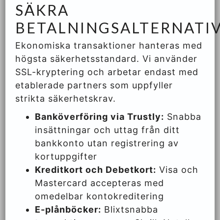
SÄKRA
BETALNINGSALTERNATI
Ekonomiska transaktioner hanteras med
högsta säkerhetsstandard. Vi använder
SSL-kryptering och arbetar endast med
etablerade partners som uppfyller
strikta säkerhetskrav.
Banköverföring via Trustly:
Snabba
insättningar och uttag från ditt
bankkonto utan registrering av
kortuppgifter
Kreditkort och Debetkort:
Visa och
Mastercard accepteras med
omedelbar kontokreditering
E-plånböcker:
Blixtsnabba