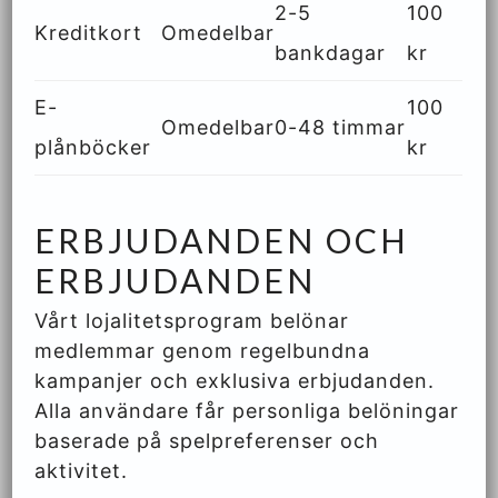
2-5
100
Kreditkort
Omedelbar
bankdagar
kr
E-
100
Omedelbar
0-48 timmar
plånböcker
kr
ERBJUDANDEN OCH
ERBJUDANDEN
Vårt lojalitetsprogram belönar
medlemmar genom regelbundna
kampanjer och exklusiva erbjudanden.
Alla användare får personliga belöningar
baserade på spelpreferenser och
aktivitet.