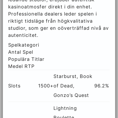
kasinoatmosfer direkt i din enhet.
Professionella dealers leder spelen i
riktigt tidsläge från högkvalitativa
studior, som ger en oöverträffad nivå av
autenticitet.
Spelkategori
Antal Spel
Populära Titlar
Medel RTP
Starburst, Book
Slots
1500+
of Dead,
96.2%
Gonzo’s Quest
Lightning
Roulette,