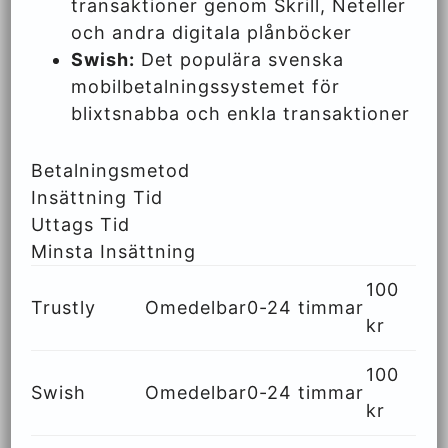
transaktioner genom Skrill, Neteller
och andra digitala plånböcker
Swish:
Det populära svenska
mobilbetalningssystemet för
blixtsnabba och enkla transaktioner
Betalningsmetod
Insättning Tid
Uttags Tid
Minsta Insättning
100
Trustly
Omedelbar
0-24 timmar
kr
100
Swish
Omedelbar
0-24 timmar
kr