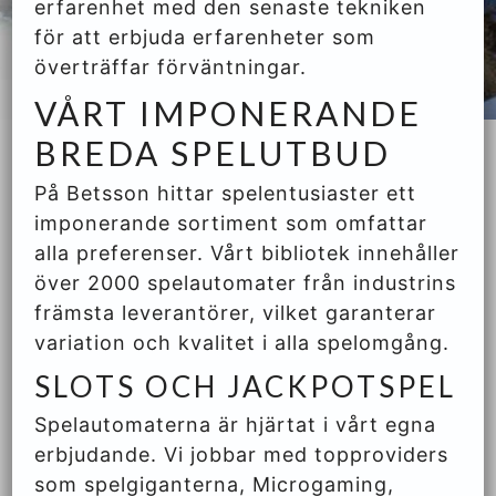
erfarenhet med den senaste tekniken
för att erbjuda erfarenheter som
överträffar förväntningar.
VÅRT IMPONERANDE
BREDA SPELUTBUD
På Betsson hittar spelentusiaster ett
imponerande sortiment som omfattar
alla preferenser. Vårt bibliotek innehåller
över 2000 spelautomater från industrins
främsta leverantörer, vilket garanterar
variation och kvalitet i alla spelomgång.
SLOTS OCH JACKPOTSPEL
Spelautomaterna är hjärtat i vårt egna
erbjudande. Vi jobbar med topproviders
som spelgiganterna, Microgaming,