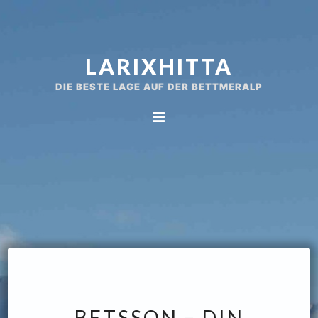
Spring
Door
naar
naar
de
de
LARIXHITTA
hoofdnavigatie
hoofd
inhoud
DIE BESTE LAGE AUF DER BETTMERALP
BETSSON – DIN