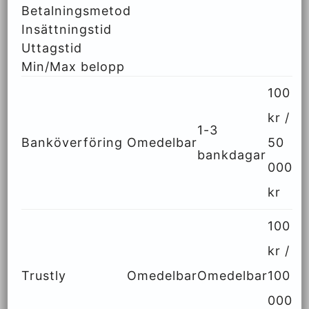
Betalningsmetod
Insättningstid
Uttagstid
Min/Max belopp
100
kr /
1-3
Banköverföring
Omedelbar
50
bankdagar
000
kr
100
kr /
Trustly
Omedelbar
Omedelbar
100
000