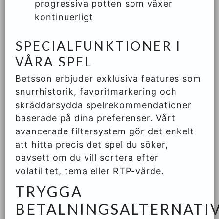
progressiva potten som växer
kontinuerligt
SPECIALFUNKTIONER I
VÅRA SPEL
Betsson erbjuder exklusiva features som
snurrhistorik, favoritmarkering och
skräddarsydda spelrekommendationer
baserade på dina preferenser. Vårt
avancerade filtersystem gör det enkelt
att hitta precis det spel du söker,
oavsett om du vill sortera efter
volatilitet, tema eller RTP-värde.
TRYGGA
BETALNINGSALTERNATI