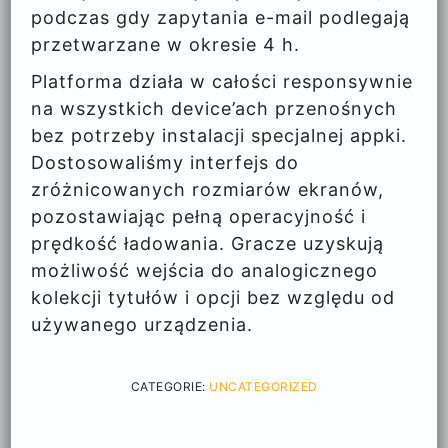
podczas gdy zapytania e-mail podlegają
przetwarzane w okresie 4 h.
Platforma działa w całości responsywnie
na wszystkich device’ach przenośnych
bez potrzeby instalacji specjalnej appki.
Dostosowaliśmy interfejs do
zróżnicowanych rozmiarów ekranów,
pozostawiając pełną operacyjność i
prędkość ładowania. Gracze uzyskują
możliwość wejścia do analogicznego
kolekcji tytułów i opcji bez względu od
używanego urządzenia.
CATEGORIE:
UNCATEGORIZED