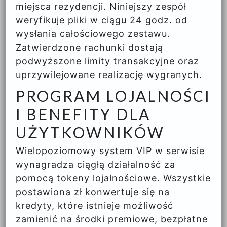
miejsca rezydencji. Niniejszy zespół
weryfikuje pliki w ciągu 24 godz. od
wysłania całościowego zestawu.
Zatwierdzone rachunki dostają
podwyższone limity transakcyjne oraz
uprzywilejowane realizację wygranych.
PROGRAM LOJALNOŚCI
I BENEFITY DLA
UŻYTKOWNIKÓW
Wielopoziomowy system VIP w serwisie
wynagradza ciągłą działalność za
pomocą tokeny lojalnościowe. Wszystkie
postawiona zł konwertuje się na
kredyty, które istnieje możliwość
zamienić na środki premiowe, bezpłatne