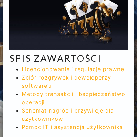
SPIS ZAWARTOŚCI
Licencjonowanie i regulacje prawne
Zbiór rozgrywek i deweloperzy
software’u
Metody transakcji i bezpieczeństwo
operacji
Schemat nagród i przywileje dla
użytkowników
Pomoc IT i asystencja użytkownika