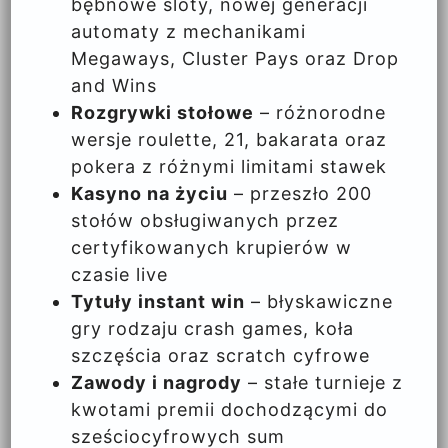
bębnowe sloty, nowej generacji
automaty z mechanikami
Megaways, Cluster Pays oraz Drop
and Wins
Rozgrywki stołowe
– różnorodne
wersje roulette, 21, bakarata oraz
pokera z różnymi limitami stawek
Kasyno na życiu
– przeszło 200
stołów obsługiwanych przez
certyfikowanych krupierów w
czasie live
Tytuły instant win
– błyskawiczne
gry rodzaju crash games, koła
szczęścia oraz scratch cyfrowe
Zawody i nagrody
– stałe turnieje z
kwotami premii dochodzącymi do
sześciocyfrowych sum