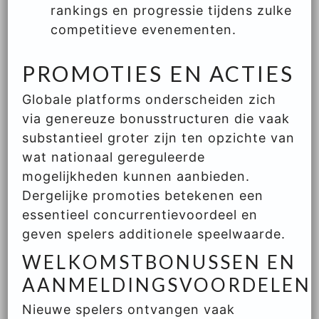
rankings en progressie tijdens zulke
competitieve evenementen.
PROMOTIES EN ACTIES
Globale platforms onderscheiden zich
via genereuze bonusstructuren die vaak
substantieel groter zijn ten opzichte van
wat nationaal gereguleerde
mogelijkheden kunnen aanbieden.
Dergelijke promoties betekenen een
essentieel concurrentievoordeel en
geven spelers additionele speelwaarde.
WELKOMSTBONUSSEN EN
AANMELDINGSVOORDELEN
Nieuwe spelers ontvangen vaak