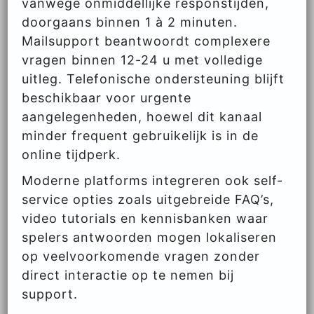
vanwege onmiddellijke responstijden,
doorgaans binnen 1 à 2 minuten.
Mailsupport beantwoordt complexere
vragen binnen 12-24 u met volledige
uitleg. Telefonische ondersteuning blijft
beschikbaar voor urgente
aangelegenheden, hoewel dit kanaal
minder frequent gebruikelijk is in de
online tijdperk.
Moderne platforms integreren ook self-
service opties zoals uitgebreide FAQ’s,
video tutorials en kennisbanken waar
spelers antwoorden mogen lokaliseren
op veelvoorkomende vragen zonder
direct interactie op te nemen bij
support.