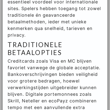
essentieel voordeel voor internationale
sites. Spelers hebben toegang tot zowel
traditionele én geavanceerde
betaalmethoden, ieder met unieke
kenmerken qua snelheid, tarieven en
privacy.
TRADITIONELE
BETAALOPTIES
Creditcards zoals Visa en MC blijven
favoriet vanwege de globale acceptatie.
Bankoverschrijvingen bieden veiligheid
voor grotere bedragen, hoewel
verwerkingstijden uitgebreider kunnen
blijven. Digitale portemonnees zoals
Skrill, Neteller en ecoPayz combineren
tempo met een aanvullende extra