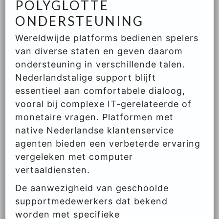
POLYGLOTTE
ONDERSTEUNING
Wereldwijde platforms bedienen spelers
van diverse staten en geven daarom
ondersteuning in verschillende talen.
Nederlandstalige support blijft
essentieel aan comfortabele dialoog,
vooral bij complexe IT-gerelateerde of
monetaire vragen. Platformen met
native Nederlandse klantenservice
agenten bieden een verbeterde ervaring
vergeleken met computer
vertaaldiensten.
De aanwezigheid van geschoolde
supportmedewerkers dat bekend
worden met specifieke