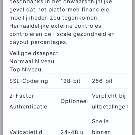
desondanks in het onwaarschijnlijke
geval dat het platformen financiële
moeilijkheden zou tegenkomen.
Herhaaldelijke externe controles
controleren de fiscale gezondheid en
payout percentages.
Veiligheidsaspect
Normaal Niveau
Top Niveau
SSL-Codering
128-bit
256-bit
2-Factor
Verplicht bij
Optioneel
Authenticatie
uitbetalingen
Snelle
Validatietijd
24-48 u
binnen