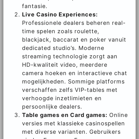
fantasie.
Live Casino Experiences:
Professionele dealers beheren real-
time spelen zoals roulette,
blackjack, baccarat en poker vanuit
dedicated studio’s. Moderne
streaming technologie zorgt aan
HD-kwaliteit video, meerdere
camera hoeken en interactieve chat
mogelijkheden. Sommige platforms
verschaffen zelfs VIP-tables met
verhoogde inzetlimieten en
persoonlijke dealers.
Table games en Card games:
Online
versies met klassieke casinospellen
met diverse varianten. Gebruikers