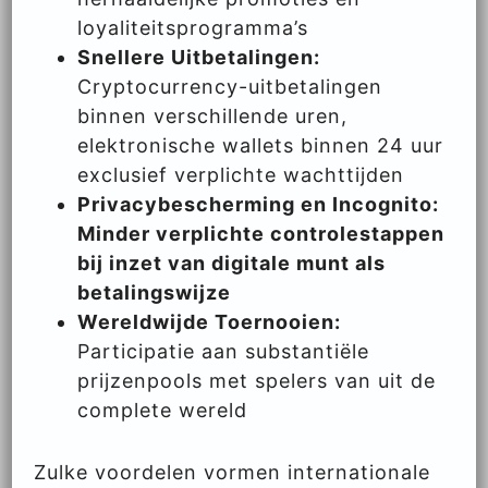
loyaliteitsprogramma’s
Snellere Uitbetalingen:
Cryptocurrency-uitbetalingen
binnen verschillende uren,
elektronische wallets binnen 24 uur
exclusief verplichte wachttijden
Privacybescherming en Incognito:
Minder verplichte controlestappen
bij inzet van digitale munt als
betalingswijze
Wereldwijde Toernooien:
Participatie aan substantiële
prijzenpools met spelers van uit de
complete wereld
Zulke voordelen vormen internationale