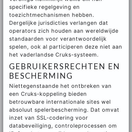
specifieke regelgeving en
toezichtmechanismen hebben.
Dergelijke jurisdicties verlangen dat
operators zich houden aan wereldwijde
standaarden voor verantwoordelijk
spelen, ook al participeren deze niet aan
het vaderlandse Cruks-systeem.
GEBRUIKERSRECHTEN EN
BESCHERMING
Niettegenstaande het ontbreken van
een Cruks-koppeling bieden
betrouwbare internationale sites wel
absoluut spelerbescherming. Dat omvat
inzet van SSL-codering voor
databeveiliging, controleprocessen om