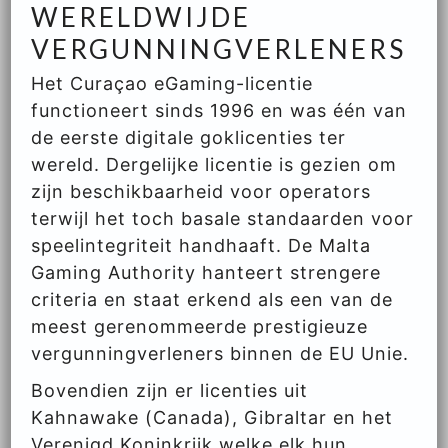
WERELDWIJDE
VERGUNNINGVERLENERS
Het Curaçao eGaming-licentie
functioneert sinds 1996 en was één van
de eerste digitale goklicenties ter
wereld. Dergelijke licentie is gezien om
zijn beschikbaarheid voor operators
terwijl het toch basale standaarden voor
speelintegriteit handhaaft. De Malta
Gaming Authority hanteert strengere
criteria en staat erkend als een van de
meest gerenommeerde prestigieuze
vergunningverleners binnen de EU Unie.
Bovendien zijn er licenties uit
Kahnawake (Canada), Gibraltar en het
Verenigd Koninkrijk welke elk hun