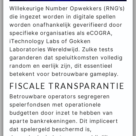
Willekeurige Number Opwekkers (RNG’s)
die ingezet worden in digitale spellen
worden onafhankelijk geverifieerd door
specifieke organisaties als eCOGRA,
iTechnology Labs of Gokken
Laboratories Wereldwijd. Zulke tests
garanderen dat speluitkomsten volledig
random en eerlijk zijn, dit essentieel
betekent voor betrouwbare gameplay.
FISCALE TRANSPARANTIE
Betrouwbare operators segregeren
spelerfondsen met operationele
budgetten door inzet te hebben van
aparte bankrekeningen. Dit impliceert
dat spelergeld beschermd is,