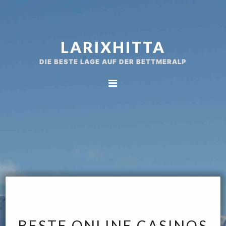
Spring
Door
naar
naar
de
de
LARIXHITTA
hoofdnavigatie
hoofd
inhoud
DIE BESTE LAGE AUF DER BETTMERALP
BESTE ONLINE CASINOS