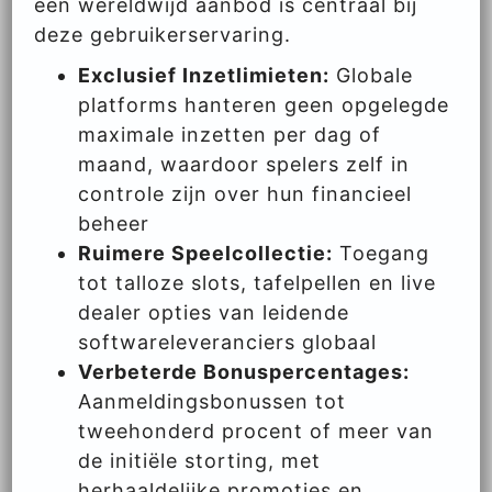
een wereldwijd aanbod is centraal bij
deze gebruikerservaring.
Exclusief Inzetlimieten:
Globale
platforms hanteren geen opgelegde
maximale inzetten per dag of
maand, waardoor spelers zelf in
controle zijn over hun financieel
beheer
Ruimere Speelcollectie:
Toegang
tot talloze slots, tafelpellen en live
dealer opties van leidende
softwareleveranciers globaal
Verbeterde Bonuspercentages:
Aanmeldingsbonussen tot
tweehonderd procent of meer van
de initiële storting, met
herhaaldelijke promoties en