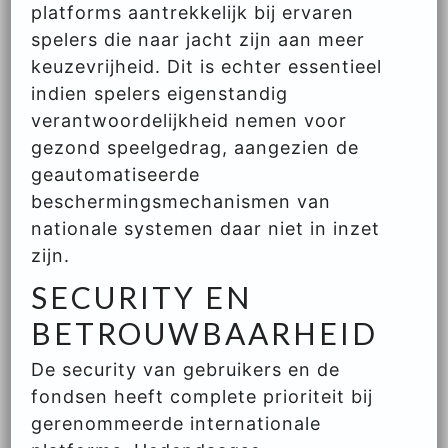
platforms aantrekkelijk bij ervaren
spelers die naar jacht zijn aan meer
keuzevrijheid. Dit is echter essentieel
indien spelers eigenstandig
verantwoordelijkheid nemen voor
gezond speelgedrag, aangezien de
geautomatiseerde
beschermingsmechanismen van
nationale systemen daar niet in inzet
zijn.
SECURITY EN
BETROUWBAARHEID
De security van gebruikers en de
fondsen heeft complete prioriteit bij
gerenommeerde internationale