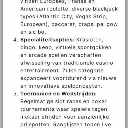
vinden Europees, Franse en
American roulette, diverse blackjack
types (Atlantic City, Vegas Strip,
European), baccarat, craps, pai gow
en sic bo.
Specialiteitsopties:
Krasloten,
bingo, keno, virtuele sportgokken
en arcade spellen verschaffen
afwisseling van traditionele casino
entertainment. Zulke categorie
expandeert voortdurend via nieuwe
en innovatieve spelconcepten.
Toernooien en Wedstrijden:
Regelmatige slot races en poker
tournaments waar spelers tegen
mekaar strijden voor aanzienlijke
prijspotten. Ranglijsten tonen live