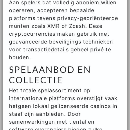
Aan spelers dat volledig anoniem willen
opereren, accepteren bepaalde
platforms tevens privacy-georiënteerde
munten zoals XMR of Zcash. Deze
cryptocurrencies maken gebruik met
geavanceerde beveiligings technieken
voor transactiedetails geheel privé te
houden.
SPELAANBOD EN
COLLECTIE
Het totale spelassortiment op
internationale platforms overstijgt vaak
hetgeen lokaal gelicenseerde casinos in
staat zijn aanbieden. Door
samenwerkingen met tientallen
softwareleveranciers bieden zulke