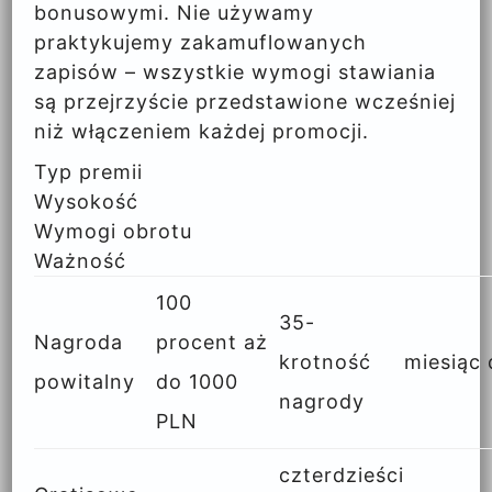
bonusowymi. Nie używamy
praktykujemy zakamuflowanych
zapisów – wszystkie wymogi stawiania
są przejrzyście przedstawione wcześniej
niż włączeniem każdej promocji.
Typ premii
Wysokość
Wymogi obrotu
Ważność
100
35-
Nagroda
procent aż
krotność
miesiąc 
powitalny
do 1000
nagrody
PLN
czterdzieści