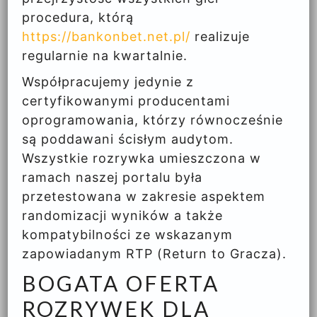
procedura, którą
https://bankonbet.net.pl/
realizuje
regularnie na kwartalnie.
Współpracujemy jedynie z
certyfikowanymi producentami
oprogramowania, którzy równocześnie
są poddawani ścisłym audytom.
Wszystkie rozrywka umieszczona w
ramach naszej portalu była
przetestowana w zakresie aspektem
randomizacji wyników a także
kompatybilności ze wskazanym
zapowiadanym RTP (Return to Gracza).
BOGATA OFERTA
ROZRYWEK DLA