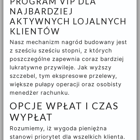
PROGRAM VIP DLA
NAJBARDZIEJ
AKTYWNYCH LOJALNYCH
KLIENTÓW
Nasz mechanizm nagród budowany jest
z sześciu sześciu stopni, z których
poszczególne zapewnia coraz bardziej
lukratywne przywileje. Jak wyższy
szczebel, tym ekspresowe przelewy,
większe pułapy operacji oraz osobisty
menedżer rachunku.
OPCJE WPŁAT I CZAS
WYPŁAT
Rozumiemy, iż wygoda pieniężna
stanowi priorytet dla wszelkich klienta.