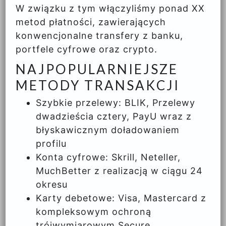
W związku z tym włączyliśmy ponad XX
metod płatności, zawierających
konwencjonalne transfery z banku,
portfele cyfrowe oraz crypto.
NAJPOPULARNIEJSZE
METODY TRANSAKCJI
Szybkie przelewy: BLIK, Przelewy
dwadzieścia cztery, PayU wraz z
błyskawicznym doładowaniem
profilu
Konta cyfrowe: Skrill, Neteller,
MuchBetter z realizacją w ciągu 24
okresu
Karty debetowe: Visa, Mastercard z
kompleksowym ochroną
trójwymiarowym Secure