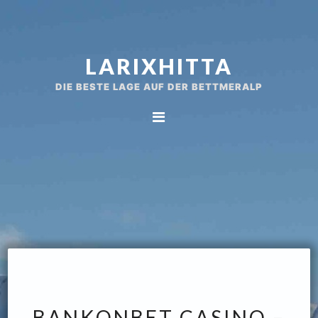
Spring
Door
naar
naar
de
de
LARIXHITTA
hoofdnavigatie
hoofd
inhoud
DIE BESTE LAGE AUF DER BETTMERALP
BANKONBET CASINO –