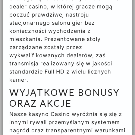
dealer casino, w której gracze mogą
poczuć prawdziwej nastroju
stacjonarnego salonu gier bez
konieczności wychodzenia z
mieszkania. Prezentowane stoły
zarządzane zostały przez
wykwalifikowanych dealerów, zaś
transmisja realizowany się w jakości
standardzie Full HD z wielu licznych
kamer.
WYJĄTKOWE BONUSY
ORAZ AKCJE
Nasze kasyno Casino wyróżnia się się z
innymi rywali przemyślanym systemem
nagród oraz transparentnymi warunkami