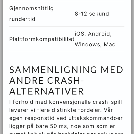
Gjennomsnittlig
8-12 sekund
rundertid
iOS, Android,
Plattformkompatibilitet
Windows, Mac
SAMMENLIGNING MED
ANDRE CRASH-
ALTERNATIVER
I forhold med konvensjonelle crash-spill
leverer vi flere distinkte fordeler. Vår
egen responstid ved uttakskommandoer
ligger på bare 50 ms, noe som som er