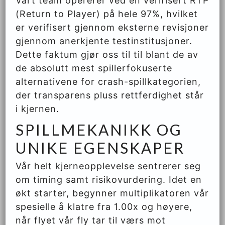
Vårt team opererer ved en verifisert RTP
(Return to Player) på hele 97%, hvilket
er verifisert gjennom eksterne revisjoner
gjennom anerkjente testinstitusjoner.
Dette faktum gjør oss til til blant de av
de absolutt mest spillerfokuserte
alternativene for crash-spillkategorien,
der transparens pluss rettferdighet står
i kjernen.
SPILLMEKANIKK OG
UNIKE EGENSKAPER
Vår helt kjerneopplevelse sentrerer seg
om timing samt risikovurdering. Idet en
økt starter, begynner multiplikatoren vår
spesielle å klatre fra 1.00x og høyere,
når flyet vår fly tar til værs mot