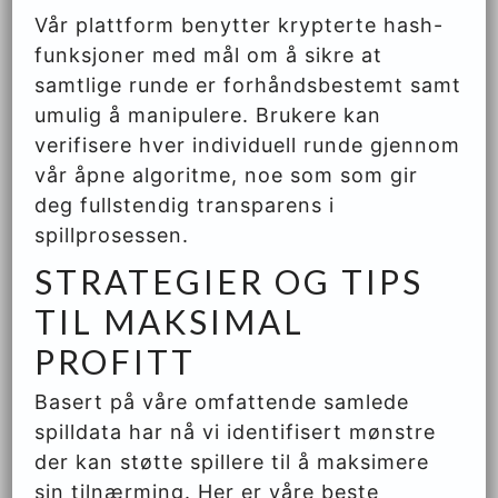
Vår plattform benytter krypterte hash-
funksjoner med mål om å sikre at
samtlige runde er forhåndsbestemt samt
umulig å manipulere. Brukere kan
verifisere hver individuell runde gjennom
vår åpne algoritme, noe som som gir
deg fullstendig transparens i
spillprosessen.
STRATEGIER OG TIPS
TIL MAKSIMAL
PROFITT
Basert på våre omfattende samlede
spilldata har nå vi identifisert mønstre
der kan støtte spillere til å maksimere
sin tilnærming. Her er våre beste