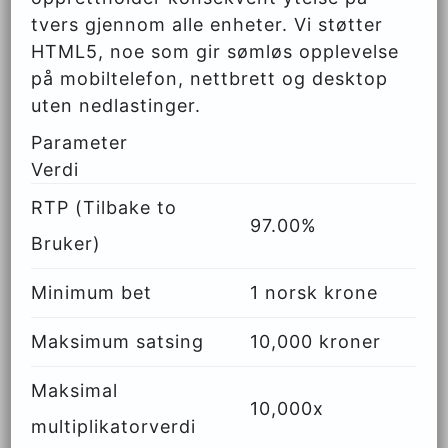
tvers gjennom alle enheter. Vi støtter
HTML5, noe som gir sømløs opplevelse
på mobiltelefon, nettbrett og desktop
uten nedlastinger.
Parameter
Verdi
RTP (Tilbake to
97.00%
Bruker)
Minimum bet
1 norsk krone
Maksimum satsing
10,000 kroner
Maksimal
10,000x
multiplikatorverdi