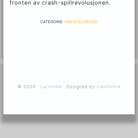
fronten av crash-spillrevolusjonen.
CATEGORIE:
UNCATEGORIZED
© 2026 ·
Larixhitta
· Designed by
LienOnline