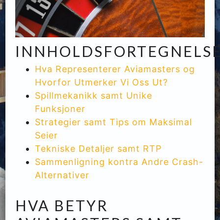
INNHOLDSFORTEGNELS
Hva Representerer Aviamasters og
Hvorfor Utmerker Vi Oss Ut?
Spillmekanikk samt Unike
Funksjoner
Strategier samt Tips om Maksimal
Seier
Tekniske Detaljer samt RTP
Sammenligning kontra Andre Crash-
Alternativer
HVA BETYR