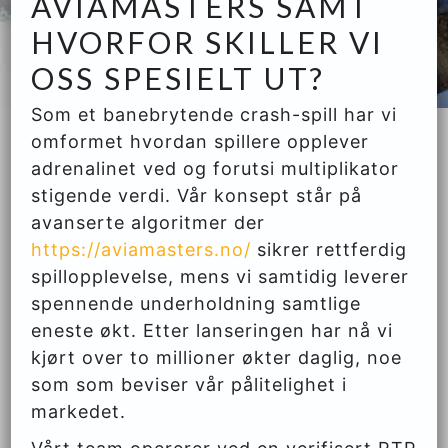
AVIAMASTERS SAMT
HVORFOR SKILLER VI
OSS SPESIELT UT?
Som et banebrytende crash-spill har vi
omformet hvordan spillere opplever
adrenalinet ved og forutsi multiplikator
stigende verdi. Vår konsept står på
avanserte algoritmer der
https://aviamasters.no/
sikrer rettferdig
spillopplevelse, mens vi samtidig leverer
spennende underholdning samtlige
eneste økt. Etter lanseringen har nå vi
kjørt over to millioner økter daglig, noe
som som beviser vår pålitelighet i
markedet.