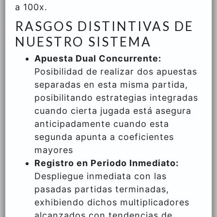
a 100x.
RASGOS DISTINTIVAS DE
NUESTRO SISTEMA
Apuesta Dual Concurrente:
Posibilidad de realizar dos apuestas
separadas en esta misma partida,
posibilitando estrategias integradas
cuando cierta jugada está asegura
anticipadamente cuando esta
segunda apunta a coeficientes
mayores
Registro en Periodo Inmediato:
Despliegue inmediata con las
pasadas partidas terminadas,
exhibiendo dichos multiplicadores
alcanzados con tendencias de