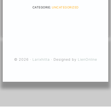
CATEGORIE:
UNCATEGORIZED
© 2026 ·
Larixhitta
· Designed by
LienOnline