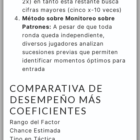
2x) en tanto esta restante busca
cifras mayores (cinco x-10 veces)
Método sobre Monitoreo sobre
Patrones:
A pesar de que toda
ronda queda independiente,
diversos jugadores analizan
sucesiones previas que permiten
identificar momentos óptimos para
entrada
COMPARATIVA DE
DESEMPEÑO MÁS
COEFICIENTES
Rango del Factor
Chance Estimada
Tipo en Táctica