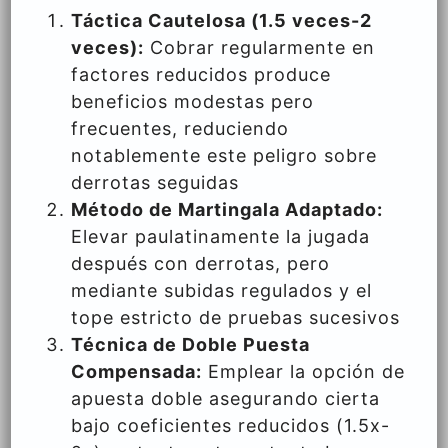
Táctica Cautelosa (1.5 veces-2
veces):
Cobrar regularmente en
factores reducidos produce
beneficios modestas pero
frecuentes, reduciendo
notablemente este peligro sobre
derrotas seguidas
Método de Martingala Adaptado:
Elevar paulatinamente la jugada
después con derrotas, pero
mediante subidas regulados y el
tope estricto de pruebas sucesivos
Técnica de Doble Puesta
Compensada:
Emplear la opción de
apuesta doble asegurando cierta
bajo coeficientes reducidos (1.5x-