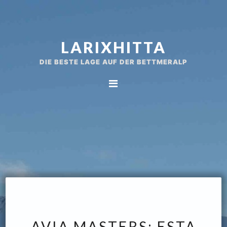
Spring
Door
naar
naar
de
de
LARIXHITTA
hoofdnavigatie
hoofd
inhoud
DIE BESTE LAGE AUF DER BETTMERALP
AVIA MASTERS: ESTA