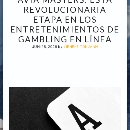
REVOLUCIONARIA
ETAPA EN LOS
ENTRETENIMIENTOS DE
GAMBLING EN LÍNEA
JUNI 18, 2026
by
LIENEKE TONJANN