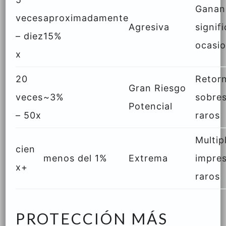
Ganan
veces
aproximadamente
Agresiva
signif
– diez
15%
ocasio
x
20
Retor
Gran Riesgo
veces
~3%
sobres
Potencial
– 50x
raros
Multip
cien
menos del 1%
Extrema
impre
x+
raros
PROTECCIÓN MÁS