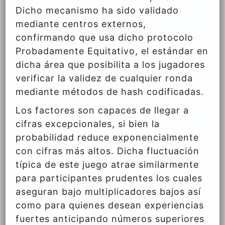
Dicho mecanismo ha sido validado
mediante centros externos,
confirmando que usa dicho protocolo
Probadamente Equitativo, el estándar en
dicha área que posibilita a los jugadores
verificar la validez de cualquier ronda
mediante métodos de hash codificadas.
Los factores son capaces de llegar a
cifras excepcionales, si bien la
probabilidad reduce exponencialmente
con cifras más altos. Dicha fluctuación
típica de este juego atrae similarmente
para participantes prudentes los cuales
aseguran bajo multiplicadores bajos así
como para quienes desean experiencias
fuertes anticipando números superiores