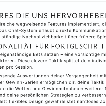
URES DIE UNS HERVORHEB
lreiche wegweisende Features implementiert, d
 Das Chat-System erlaubt direkte Kommunikatio
lständige Nachvollziehbarkeit über frühere Spie
ONALITÄT FÜR FORTGESCHRIT
i eigenständige Bets setzen – eine vorsichtige 
oren. Diese clevere Taktik splittet dein indivi
en pro Session.
sende Auswertungen deiner Vergangenheit mit 
r Gewinn-Serien ermöglichen dir, deine Taktik 
e die Wetten und Gewinnmitnahmen weiterer Sp
nd deine persönlichen Strategien zu verbessern
tt flexibles Design gewährleistet nahtloses Z