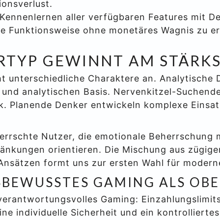
onsverlust.
 Kennenlernen aller verfügbaren Features mit 
elle Funktionsweise ohne monetäres Wagnis zu e
RTYP GEWINNT AM STÄRK
t unterschiedliche Charaktere an. Analytische 
und analytischen Basis. Nervenkitzel-Suchende
k. Planende Denker entwickeln komplexe Einsa
errschte Nutzer, die emotionale Beherrschung 
ränkungen orientieren. Die Mischung aus zügige
Ansätzen formt uns zur ersten Wahl für modern
EWUSSTES GAMING ALS OBER
r verantwortungsvolles Gaming: Einzahlungslimit
e individuelle Sicherheit und ein kontrollierte