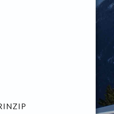
RINZIP