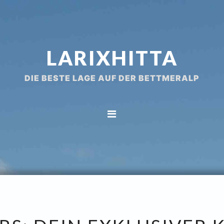
LARIXHITTA
DIE BESTE LAGE AUF DER BETTMERALP