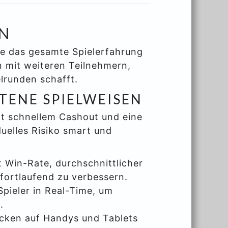
EN
ie das gesamte Spielerfahrung
n mit weiteren Teilnehmern,
lrunden schafft.
TENE SPIELWEISEN
mit schnellem Cashout und eine
duelles Risiko smart und
Win-Rate, durchschnittlicher
fortlaufend zu verbessern.
ieler in Real-Time, um
.
ocken auf Handys und Tablets