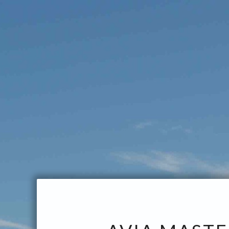
Spring
Door
naar
naar
de
de
hoofdnavigatie
hoofd
inhoud