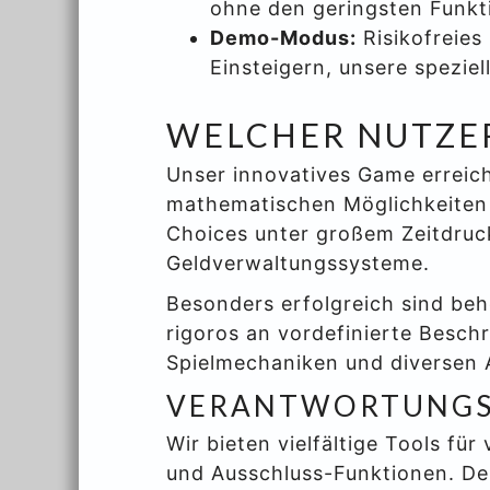
ohne den geringsten Funkti
Demo-Modus:
Risikofreies
Einsteigern, unsere spezi
WELCHER NUTZE
Unser innovatives Game erreich
mathematischen Möglichkeiten 
Choices unter großem Zeitdruc
Geldverwaltungssysteme.
Besonders erfolgreich sind beh
rigoros an vordefinierte Besch
Spielmechaniken und diversen 
VERANTWORTUNGSB
Wir bieten vielfältige Tools fü
und Ausschluss-Funktionen. Dein