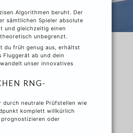
zisen Algorithmen beruht. Der
r sämtlichen Spieler absolute
t und gleichzeitig einen
 theoretisch unbegrenzt.
t du früh genug aus, erhältst
as Fluggerät ab und dein
wandelt unser innovatives
CHEN RNG-
urch neutrale Prüfstellen wie
ndpunkt komplett willkürlich
t prognostizieren oder