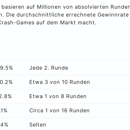
 basieren auf Millionen von absolvierten Runden
n. Die durchschnittliche errechnete Gewinnrate 
 Crash-Games auf dem Markt macht.
9.5%
Jede 2. Runde
0.2%
Etwa 3 von 10 Runden
2.8%
Etwa 1 von 8 Runden
.1%
Circa 1 von 16 Runden
.4%
Selten