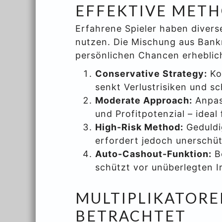
EFFEKTIVE METH
Erfahrene Spieler haben divers
nutzen. Die Mischung aus Bank
persönlichen Chancen erheblic
Conservative Strategy:
Ko
senkt Verlustrisiken und s
Moderate Approach:
Anpass
und Profitpotenzial – ideal 
High-Risk Method:
Geduldi
erfordert jedoch unerschüt
Auto-Cashout-Funktion:
Be
schützt vor unüberlegten 
MULTIPLIKATOR
BETRACHTET