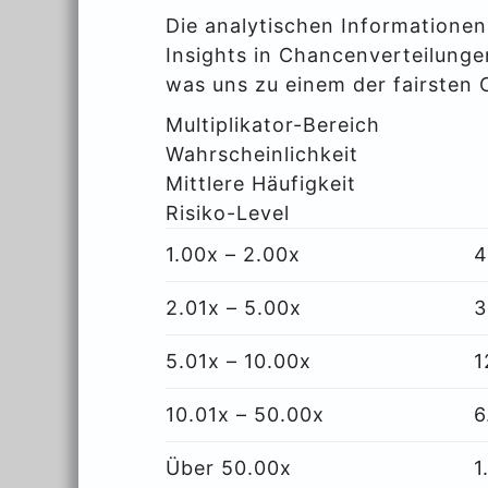
Die analytischen Informationen
Insights in Chancenverteilunge
was uns zu einem der fairsten
Multiplikator-Bereich
Wahrscheinlichkeit
Mittlere Häufigkeit
Risiko-Level
1.00x – 2.00x
4
2.01x – 5.00x
3
5.01x – 10.00x
1
10.01x – 50.00x
6
Über 50.00x
1