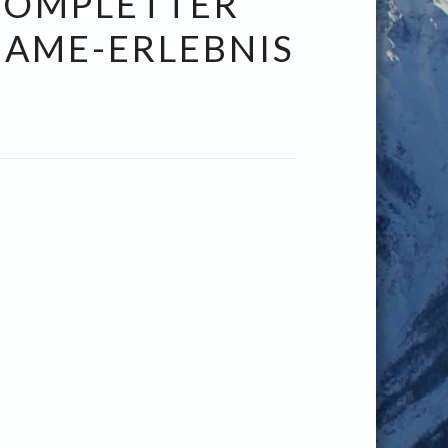
 KOMPLETTER
AME-ERLEBNIS