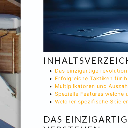
INHALTSVERZEIC
Das einzigartige revolution
Erfolgreiche Taktiken für
Multiplikatoren und Auszah
Spezielle Features welche
Welcher spezifische Spiele
DAS EINZIGARTIG