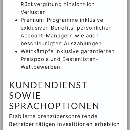
Rückvergütung hinsichtlich
Verlusten
Premium-Programme inklusive
exklusiven Benefits, persönlichen
Account-Managern wie auch
beschleunigten Auszahlungen
Wettkämpfe inklusive garantierten
Preispools und Bestenlisten-
Wettbewerben
KUNDENDIENST
SOWIE
SPRACHOPTIONEN
Etablierte grenzüberschreitende
Betreiber tätigen Investitionen erheblich