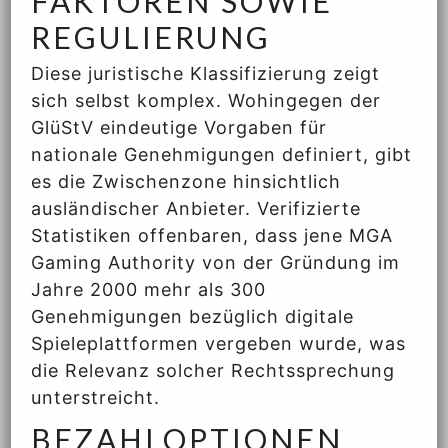
FAKTOREN SOWIE
REGULIERUNG
Diese juristische Klassifizierung zeigt
sich selbst komplex. Wohingegen der
GlüStV eindeutige Vorgaben für
nationale Genehmigungen definiert, gibt
es die Zwischenzone hinsichtlich
ausländischer Anbieter. Verifizierte
Statistiken offenbaren, dass jene MGA
Gaming Authority von der Gründung im
Jahre 2000 mehr als 300
Genehmigungen bezüglich digitale
Spieleplattformen vergeben wurde, was
die Relevanz solcher Rechtssprechung
unterstreicht.
BEZAHLOPTIONEN