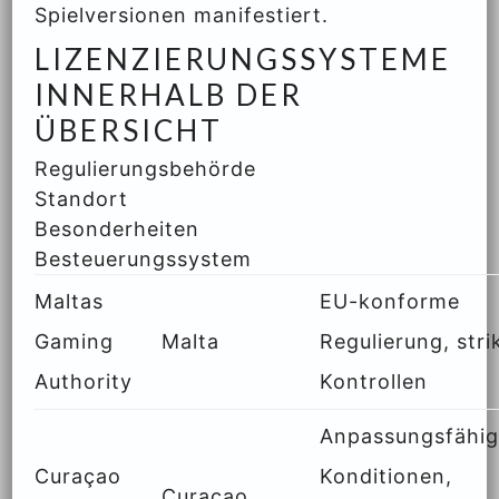
Spielversionen manifestiert.
LIZENZIERUNGSSYSTEME
INNERHALB DER
ÜBERSICHT
Regulierungsbehörde
Standort
Besonderheiten
Besteuerungssystem
Maltas
EU-konforme
Gaming
Malta
Regulierung, stri
Authority
Kontrollen
Anpassungsfähi
Curaçao
Konditionen,
Curaçao