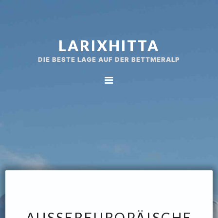
Spring
Door
naar
naar
de
de
LARIXHITTA
hoofdnavigatie
hoofd
inhoud
DIE BESTE LAGE AUF DER BETTMERALP
AUSSEREUROPÄISCHE O