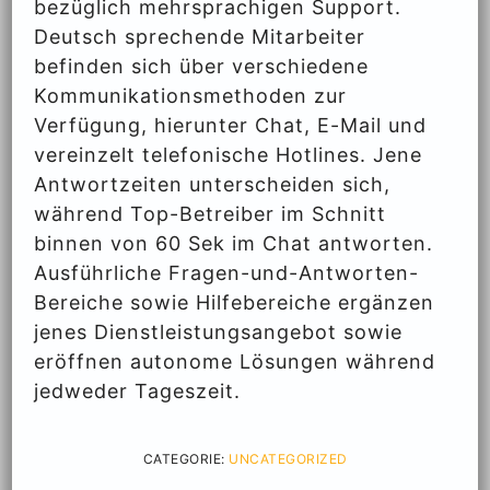
bezüglich mehrsprachigen Support.
Deutsch sprechende Mitarbeiter
befinden sich über verschiedene
Kommunikationsmethoden zur
Verfügung, hierunter Chat, E-Mail und
vereinzelt telefonische Hotlines. Jene
Antwortzeiten unterscheiden sich,
während Top-Betreiber im Schnitt
binnen von 60 Sek im Chat antworten.
Ausführliche Fragen-und-Antworten-
Bereiche sowie Hilfebereiche ergänzen
jenes Dienstleistungsangebot sowie
eröffnen autonome Lösungen während
jedweder Tageszeit.
CATEGORIE:
UNCATEGORIZED