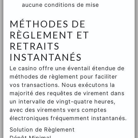
aucune conditions de mise
MÉTHODES DE
RÈGLEMENT ET
RETRAITS
INSTANTANÉS
Le casino offre une éventail étendue de
méthodes de règlement pour faciliter
vos transactions. Nous exécutons la
majorité des requêtes de virement dans
un intervalle de vingt-quatre heures,
avec des virements vers comptes
électroniques fréquemment instantanés.
Solution de Règlement
Dépôt Minimal