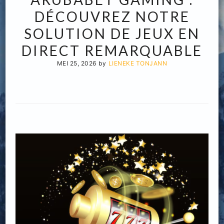
DÉCOUVREZ NOTRE
SOLUTION DE JEUX EN
DIRECT REMARQUABLE
MEI 25, 2026
by
LIENEKE TONJANN