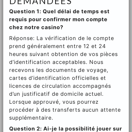
DEMANDÉES
Question 1: Quel délai de temps est
requis pour confirmer mon compte
chez notre casino?
Réponse: La vérification de le compte
prend généralement entre 12 et 24
heures suivant obtention de vos pièces
d’identification acceptables. Nous
recevons les documents de voyage,
cartes d’identification officielles et
licences de circulation accompagnés
d’un justificatif de domicile actuel.
Lorsque approuvé, vous pourrez
procéder à des transferts aucun attente
supplémentaire.
Question 2: Ai-je la possibilité jouer sur