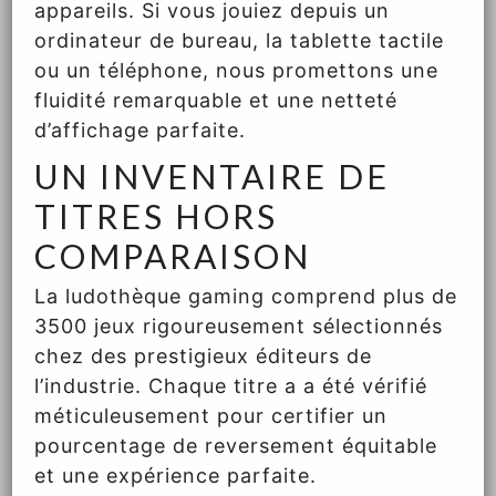
appareils. Si vous jouiez depuis un
ordinateur de bureau, la tablette tactile
ou un téléphone, nous promettons une
fluidité remarquable et une netteté
d’affichage parfaite.
UN INVENTAIRE DE
TITRES HORS
COMPARAISON
La ludothèque gaming comprend plus de
3500 jeux rigoureusement sélectionnés
chez des prestigieux éditeurs de
l’industrie. Chaque titre a a été vérifié
méticuleusement pour certifier un
pourcentage de reversement équitable
et une expérience parfaite.