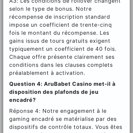
A3: Les conditions de rollover changent
selon le type de bonus. Notre
récompense de inscription standard
impose un coefficient de trente-cinq
fois le montant du récompense. Les
gains issus de tours gratuits exigent
typiquement un coefficient de 40 fois.
Chaque offre présente clairement ses
conditions dans les clauses complets
préalablement à activation.
Question 4: AruBabet Casino met-il à
disposition des plafonds de jeu
encadré?
Réponse 4: Notre engagement à le
gaming encadré se matérialise par des
dispositifs de contrôle totaux. Vous êtes