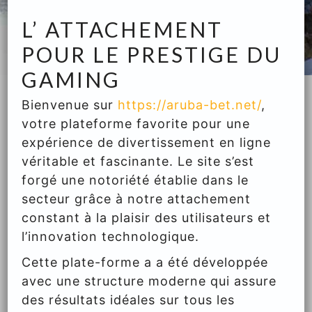
L’ ATTACHEMENT
POUR LE PRESTIGE DU
GAMING
Bienvenue sur
https://aruba-bet.net/
,
votre plateforme favorite pour une
expérience de divertissement en ligne
véritable et fascinante. Le site s’est
forgé une notoriété établie dans le
secteur grâce à notre attachement
constant à la plaisir des utilisateurs et
l’innovation technologique.
Cette plate-forme a a été développée
avec une structure moderne qui assure
des résultats idéales sur tous les