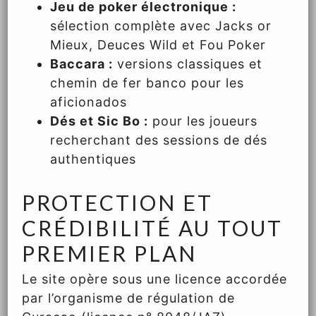
Jeu de poker électronique :
sélection complète avec Jacks or
Mieux, Deuces Wild et Fou Poker
Baccara :
versions classiques et
chemin de fer banco pour les
aficionados
Dés et Sic Bo :
pour les joueurs
recherchant des sessions de dés
authentiques
PROTECTION ET
CRÉDIBILITÉ AU TOUT
PREMIER PLAN
Le site opère sous une licence accordée
par l’organisme de régulation de