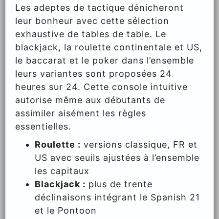
Les adeptes de tactique dénicheront
leur bonheur avec cette sélection
exhaustive de tables de table. Le
blackjack, la roulette continentale et US,
le baccarat et le poker dans l’ensemble
leurs variantes sont proposées 24
heures sur 24. Cette console intuitive
autorise même aux débutants de
assimiler aisément les règles
essentielles.
Roulette :
versions classique, FR et
US avec seuils ajustées à l’ensemble
les capitaux
Blackjack :
plus de trente
déclinaisons intégrant le Spanish 21
et le Pontoon