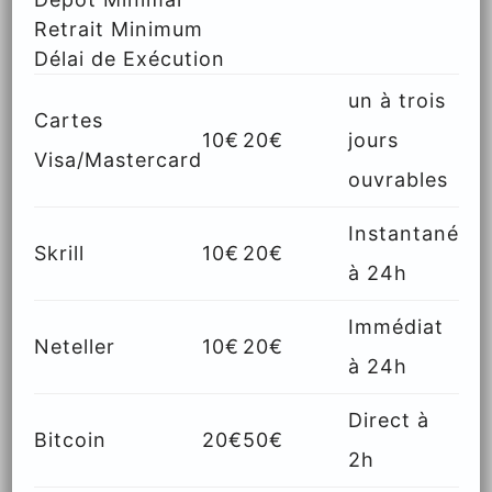
Retrait Minimum
Délai de Exécution
un à trois
Cartes
10€
20€
jours
Visa/Mastercard
ouvrables
Instantané
Skrill
10€
20€
à 24h
Immédiat
Neteller
10€
20€
à 24h
Direct à
Bitcoin
20€
50€
2h