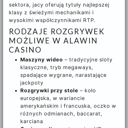
sektora, jacy oferują tytuły najlepszej
klasy z świeżymi mechanikami i
wysokimi współczynnikami RTP.
RODZAJE ROZGRYWEK
MOŻLIWE W ALAWIN
CASINO
Maszyny wideo
– tradycyjne sloty
klasyczne, tryb megaways,
spadające wygrane, narastające
jackpoty
Rozgrywki przy stole
– koło
europejska, w wariancie
amerykańskim i francuska, oczko w
różnych odmianach, baccarat,
karciana