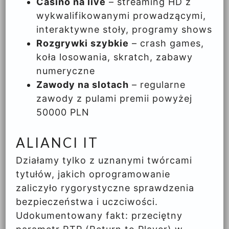
Casino na live
– streaming HD z
wykwalifikowanymi prowadzącymi,
interaktywne stoły, programy shows
Rozgrywki szybkie
– crash games,
koła losowania, skratch, zabawy
numeryczne
Zawody na slotach
– regularne
zawody z pulami premii powyżej
50000 PLN
ALIANCI IT
Działamy tylko z uznanymi twórcami
tytułów, jakich oprogramowanie
zaliczyło rygorystyczne sprawdzenia
bezpieczeństwa i uczciwości.
Udokumentowany fakt: przeciętny