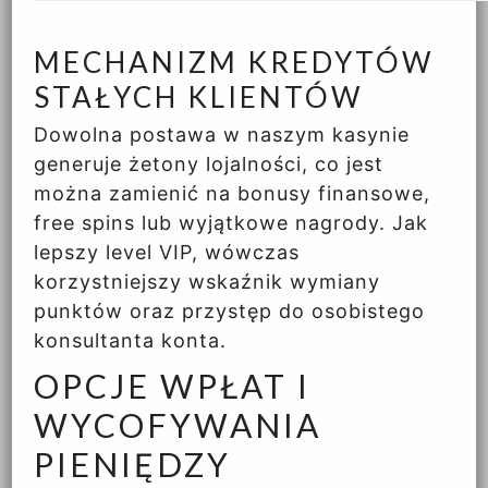
MECHANIZM KREDYTÓW
STAŁYCH KLIENTÓW
Dowolna postawa w naszym kasynie
generuje żetony lojalności, co jest
można zamienić na bonusy finansowe,
free spins lub wyjątkowe nagrody. Jak
lepszy level VIP, wówczas
korzystniejszy wskaźnik wymiany
punktów oraz przystęp do osobistego
konsultanta konta.
OPCJE WPŁAT I
WYCOFYWANIA
PIENIĘDZY