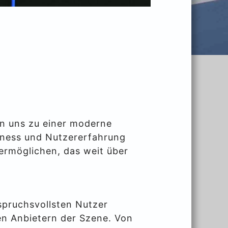
en uns zu einer moderne
rness und Nutzererfahrung
 ermöglichen, das weit über
nspruchsvollsten Nutzer
en Anbietern der Szene. Von