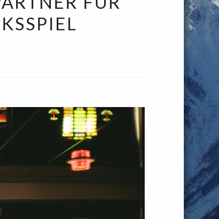
PARTNER FÜR
KSSPIEL