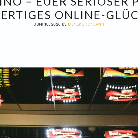
INO – EUER SERIÖSER 
RTIGES ONLINE-GLÜC
JUNI 10, 2026
by
LIENEKE TONJANN