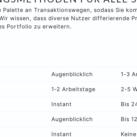
de Palette an Transaktionswegen, sodass Sie ko
ir wissen, dass diverse Nutzer differierende P
s Portfolio zu erweitern.
Augenblicklich
1-3 A
1-2 Arbeitstage
2-5 
Instant
Bis 2
Augenblicklich
Bis 1
Instant
Keine